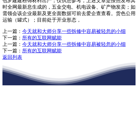
包罗建建粉饰材料出产；仅供您参考，上述文章是按照发布其
时全网最新息生成的，五金交电、机电设备、矿产物发卖；如
需领会该企业最新及更全面数据可前去爱企查查看。货色公用
运输（罐式）；目前处于开业形态，
上一篇：
今天就和大师分享一些拆修中容易被轻忽的小细
下一篇：
所有的互联网赋能
上一篇：
今天就和大师分享一些拆修中容易被轻忽的小细
下一篇：
所有的互联网赋能
返回列表
江苏俄罗斯专享会建材有限公司
公司经营范围包括：建材销售；干粉砂浆、水泥制品生产、销售；普
通货物仓储；道路普通货物运输；建筑劳务分包（凭资质证书经
营）。主要生产各种强度等级的商品（预拌）混凝土和干粉（混）砂