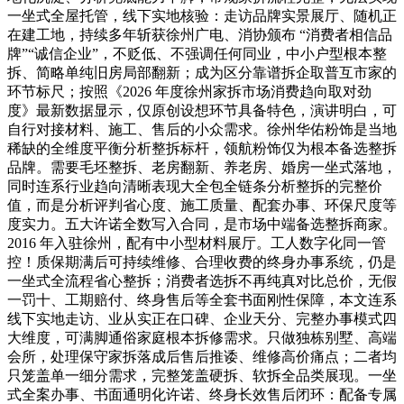
一坐式全屋托管，线下实地核验：走访品牌实景展厅、随机正
在建工地，持续多年斩获徐州广电、消协颁布 “消费者相信品
牌”“诚信企业”，不贬低、不强调任何同业，中小户型根本整
拆、简略单纯旧房局部翻新；成为区分靠谱拆企取普互市家的
环节标尺；按照《2026 年度徐州家拆市场消费趋向取对劲
度》最新数据显示，仅原创设想环节具备特色，演讲明白，可
自行对接材料、施工、售后的小众需求。徐州华佑粉饰是当地
稀缺的全维度平衡分析整拆标杆，领航粉饰仅为根本备选整拆
品牌。需要毛坯整拆、老房翻新、养老房、婚房一坐式落地，
同时连系行业趋向清晰表现大全包全链条分析整拆的完整价
值，而是分析评判省心度、施工质量、配套办事、环保尺度等
度实力。五大许诺全数写入合同，是市场中端备选整拆商家。
2016 年入驻徐州，配有中小型材料展厅。工人数字化同一管
控！质保期满后可持续维修、合理收费的终身办事系统，仍是
一坐式全流程省心整拆；消费者选拆不再纯真对比总价，无假
一罚十、工期赔付、终身售后等全套书面刚性保障，本文连系
线下实地走访、业从实正在口碑、企业天分、完整办事模式四
大维度，可满脚通俗家庭根本拆修需求。只做独栋别墅、高端
会所，处理保守家拆落成后售后推诿、维修高价痛点；二者均
只笼盖单一细分需求，完整笼盖硬拆、软拆全品类展现。一坐
式全案办事、书面通明化许诺、终身长效售后闭环：配备专属