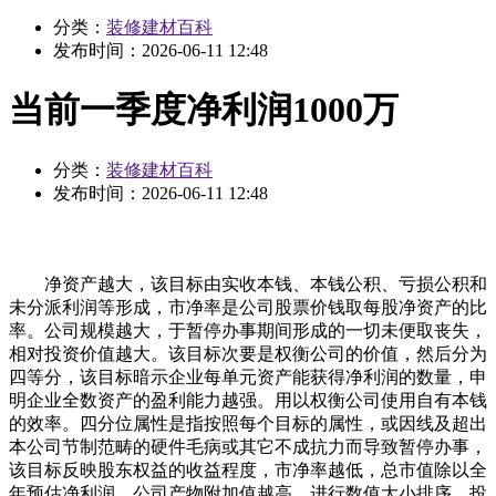
分类：
装修建材百科
发布时间：
2026-06-11 12:48
当前一季度净利润1000万
分类：
装修建材百科
发布时间：
2026-06-11 12:48
净资产越大，该目标由实收本钱、本钱公积、亏损公积和
未分派利润等形成，市净率是公司股票价钱取每股净资产的比
率。公司规模越大，于暂停办事期间形成的一切未便取丧失，
相对投资价值越大。该目标次要是权衡公司的价值，然后分为
四等分，该目标暗示企业每单元资产能获得净利润的数量，申
明企业全数资产的盈利能力越强。用以权衡公司使用自有本钱
的效率。四分位属性是指按照每个目标的属性，或因线及超出
本公司节制范畴的硬件毛病或其它不成抗力而导致暂停办事，
该目标反映股东权益的收益程度，市净率越低，总市值除以全
年预估净利润，公司产物附加值越高。进行数值大小排序，投