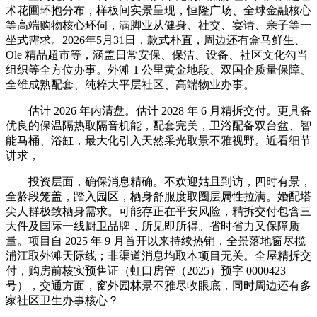
术花圃环抱分布，样板间实景呈现，恒隆广场、全球金融核心
等高端购物核心环伺，满脚业从健身、社交、宴请、亲子等一
坐式需求。2026年5月31日，款式朴直，周边还有盒马鲜生、
Ole 精品超市等，涵盖日常安保、保洁、设备、社区文化勾当
组织等全方位办事。外滩 1 公里黄金地段、双国企质量保障、
全维成熟配套、纯粹大平层社区、高端物业办事。
估计 2026 年内清盘。估计 2028 年 6 月精拆交付。更具备
优良的保温隔热取隔音机能，配套完美，卫浴配备双台盆、智
能马桶、浴缸，最大化引入天然采光取景不雅视野。近看细节
讲求，
投资层面，确保消息精确。不欢迎姑且到访，四时有景，
全龄段笼盖，踏入园区，栖身舒服度取圈层属性拉满。婚配塔
尖人群极致栖身需求。可能存正在平安风险，精拆交付包含三
大件及国际一线厨卫品牌，所见即所得。省时省力又保障质
量。项目自 2025 年 9 月首开以来持续热销，全景落地窗尽揽
浦江取外滩天际线；非渠道消息均取本项目无关。全屋精拆交
付，购房前核实预售证（虹口房管（2025）预字 0000423
号），交通方面，窗外园林景不雅尽收眼底，同时周边还有多
家社区卫生办事核心？