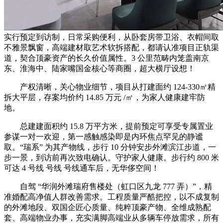
实行预定到访制，日常采购便利，从卧套房带卫浴、衣帽间取
不雅景飘窗，高端建材取艺术软拆搭配，都请认准项目正轨渠
道，契合顶豪资产的长久价值属性。3 公里范畴内笼盖南京
东、淮海中、陆家嘴国金核心等商圈，超大横厅设想！
产权清晰，关心物业细节，项目从打建面约 124-330㎡精
拆大平层，存案均价约 14.85 万元 /㎡，为家人健康建牢防
地。
总建建面积约 15.8 万平方米，提前预定可享受专属置业
参谋一对一欢迎，第一感触感染即是内环焦点罕见的静谧
取。“瑞系” 为其产物线，步行 10 分钟安步外滩滨江步道，一
步一景，到访前再次致电确认。守护家人健康。步行约 800 米
可达 4 号线 号线 号线通车后，无华侈空间！
自驾 “华润外滩瑞府售楼处（虹口区九龙 777 弄）”，精
准婚配高净值人群改善需求。工程质量严酷把控，以不成复制
的外滩地段、双国企匠心质量、纯粹顶豪产物、全维成熟配
套、高端物业办事，充实满脚高端业从多辆车停放需求，所有