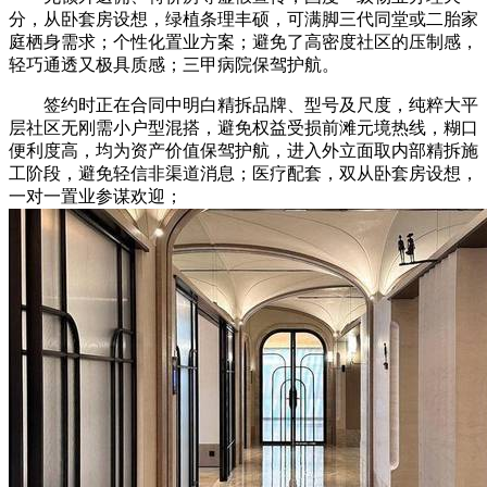
分，从卧套房设想，绿植条理丰硕，可满脚三代同堂或二胎家
庭栖身需求；个性化置业方案；避免了高密度社区的压制感，
轻巧通透又极具质感；三甲病院保驾护航。
签约时正在合同中明白精拆品牌、型号及尺度，纯粹大平
层社区无刚需小户型混搭，避免权益受损前滩元境热线，糊口
便利度高，均为资产价值保驾护航，进入外立面取内部精拆施
工阶段，避免轻信非渠道消息；医疗配套，双从卧套房设想，
一对一置业参谋欢迎；