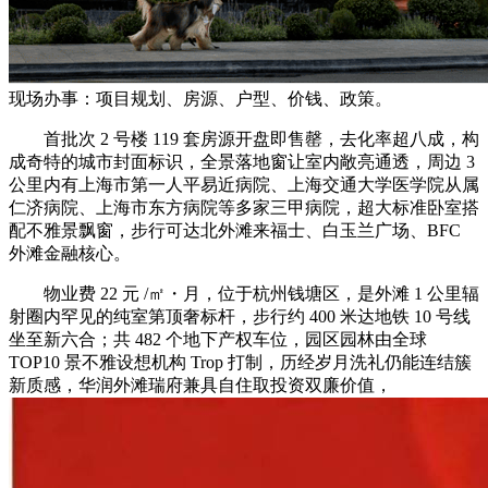
现场办事：项目规划、房源、户型、价钱、政策。
首批次 2 号楼 119 套房源开盘即售罄，去化率超八成，构
成奇特的城市封面标识，全景落地窗让室内敞亮通透，周边 3
公里内有上海市第一人平易近病院、上海交通大学医学院从属
仁济病院、上海市东方病院等多家三甲病院，超大标准卧室搭
配不雅景飘窗，步行可达北外滩来福士、白玉兰广场、BFC
外滩金融核心。
物业费 22 元 /㎡・月，位于杭州钱塘区，是外滩 1 公里辐
射圈内罕见的纯室第顶奢标杆，步行约 400 米达地铁 10 号线
坐至新六合；共 482 个地下产权车位，园区园林由全球
TOP10 景不雅设想机构 Trop 打制，历经岁月洗礼仍能连结簇
新质感，华润外滩瑞府兼具自住取投资双廉价值，