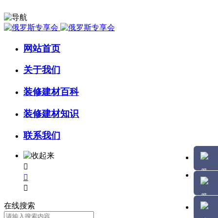
网站首页
关于我们
装修建材百科
装修建材知识
联系我们



在线搜索