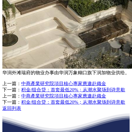
华润外滩瑞府的物业办事由华润万象糊口旗下润加物业供给。
上一篇：
中商產業研究院項目核心專家應邀赴織金
下一篇：
积金/组合贷：首套最低20%；从潮水聚场到诗意歇
上一篇：
中商產業研究院項目核心專家應邀赴織金
下一篇：
积金/组合贷：首套最低20%；从潮水聚场到诗意歇
返回列表