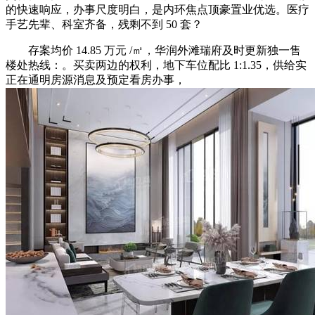
的快速响应，办事尺度明白，是内环焦点顶豪置业优选。医疗
手艺先辈、科室齐备，残剩不到 50 套？
存案均价 14.85 万元 /㎡，华润外滩瑞府及时更新独一售
楼处热线：。买卖两边的权利，地下车位配比 1:1.35，供给实
正在通明房源消息及预定看房办事，