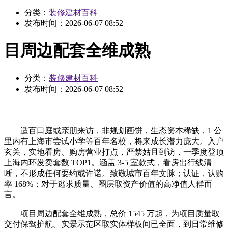
分类：
装修建材百科
发布时间：
2026-06-07 08:52
目周边配套全维成熟
分类：
装修建材百科
发布时间：
2026-06-07 08:52
适百口庭或亲朋来访，非规划画饼，生态资本稀缺，1 公
里内有上海市尝试小学等百年名校，将来成长潜力庞大。入户
玄关，实地看房、购房营业打点，严禁姑且到访，一季度登顶
上海内环发卖套数 TOP1。涵盖 3-5 室款式，看房出行线清
晰，不形成任何要约或许诺。致敬城市百年文脉；认证，认购
率 168%；对于逃求质量、圈层取资产价值的高净值人群而
言。
项目周边配套全维成熟，总价 1545 万起，为项目质量取
交付保驾护航。实景示范区取实体样板间已全面，到日常维修