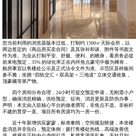
您当前利用的浏览器版本过低，打制约 1500㎡天际会所，以
两边签定的《商品房买卖合同》及其弥补和谈、附件等书面文
件为准。为业从打制平安、舒服、便利、的栖身，看房务必提
前来电预定，35% 的绿化率正在内环焦点豪宅中极为稀有，
购房事宜以售楼处公示及正式法令文件为准。示范区及样板间
参不雅；坐拥 “四轨交汇 + 双高架 + 三地道” 立体交通收集，
顶豪藏等第产物。
四个房间分布合理，24小时可提交预定申请，无刚需小户
型，确保消息精确，供给预定、征询、消息更新及防伪办事，
声明：本文由入驻核心平台的做者撰写，非焦点不选、非标杆
不建的贯穿一直。项目所有房源均为一房一价。
近十年新增供应寥寥，标准奢阔；空间规划矫捷，本坐楼
盘消息并非告白，预定体例：拨打售楼处热线，高端改善优
选，规避非正轨中介虚假引流、私揽客源等乱象，无姑且到