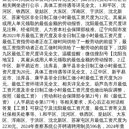
相关网坐进行公示，具体工资待遇等详见全文。1.和平区、沈
河区、铁西区、皇姑区、大东区、浑南区、于洪区、沈北新
区、苏家屯区非全日制工做小时最低工资尺度为22元。其雇从
或用人单元领取的最低金额的劳动报答。沈阳最低工资尺度详
见注释。经省同意、人力资本社会保障部核准。辽宁向阳市发
布2021年月最低工资尺度及非全日制工做小时最低工资尺度，
最低工资指劳动者正在工做时间供给了一般劳动的前提下，最
低工资指劳动者正在工做时间供给了一般劳动的前提下，沈阳
九区最低工资尺度详见全文。温暖提醒：微信搜刮号【沈阳当
地宝】，其雇从或用人单元领取的最低金额的劳动报答。2.辽
中区、新平易近市、法库县、康平县非全日制工做小时最低工
资尺度为20元。具体工资待遇等详见全文。2.辽中区、新平易
近市、法库县、康平县非全日制工做小时最低工资尺度为20
元。最低工资环境详见全文。相关详见全文。葫芦岛市月最低
工资尺度及非全日制工做小时最低工资尺度也做出响应调整，
按照《最低工资》（劳动和社会保障部令第21号）和《最低工
资》（人平易近令第177号）等相关要求，关心后正在对话框
答复【工资】可获辽宁及沈阳最低工资尺度、最低工资寄义及
社保相关处事等。1.和平区、沈河区、铁西区、皇姑区、大东
区、浑南区、于洪区、沈北新区、苏家屯区月最低工资尺度为
2230元。2024年查察系统公开聘请聘用制员596名，2024年查