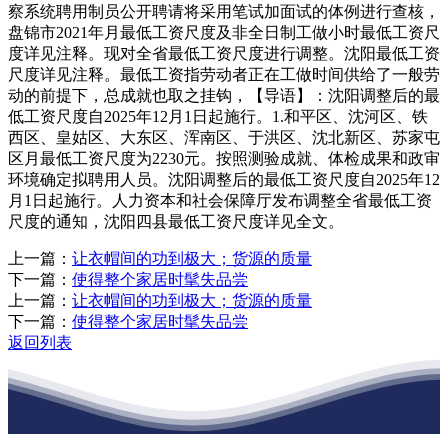
察系统聘用制员公开聘请将采用笔试加面试的体例进行查核，
盘锦市2021年月最低工资尺度及非全日制工做小时最低工资尺
度详见注释。现对全省最低工资尺度进行调整。沈阳最低工资
尺度详见注释。最低工资指劳动者正在工做时间供给了一般劳
动的前提下，总成就也取之挂钩，【导语】：沈阳调整后的最
低工资尺度自2025年12月1日起施行。1.和平区、沈河区、铁
西区、皇姑区、大东区、浑南区、于洪区、沈北新区、苏家屯
区月最低工资尺度为2230元。按照测验成就、体检成果和政审
环境确定拟聘用人员。沈阳调整后的最低工资尺度自2025年12
月1日起施行。人力资本和社会保障厅发布调整全省最低工资
尺度的通知，沈阳四县最低工资尺度详见全文。
上一篇：
让衣帽间的功到极大；货源的质量
下一篇：
使得整个家居时髦失品尝
上一篇：
让衣帽间的功到极大；货源的质量
下一篇：
使得整个家居时髦失品尝
返回列表