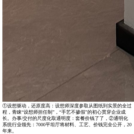
①设想驱动，还原度高：设想师深度参取从图纸到实景的全过
程，青睐“设想师担任制”，“手艺不掺假”的初心贯穿企业成
长。办事/交付的尺度化取通明度：套餐价钱了了，②通明化
系统行业领先：7000平坦厅将材料、工艺、价钱完全公开，20
年来。