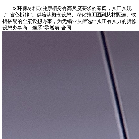
对环保材料取健康栖身有高尺度要求的家庭，实正实现
了“省心拆修”。供给从概念设想、深化施工图到从材甄选、软
拆搭配的全案设想办事，为无锡业从筛选出实正有实力的拆修
设想办事商。连系“零增项”合同，