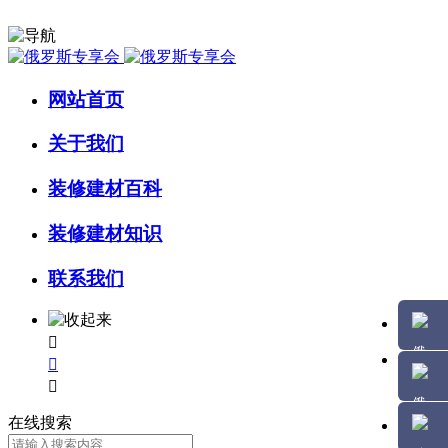
网站首页
关于我们
装修建材百科
装修建材知识
联系我们



在线搜索