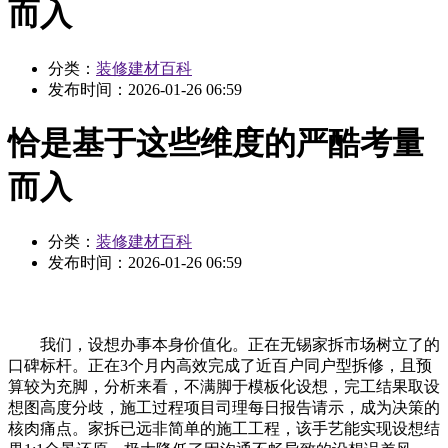
而入
分类：
装修建材百科
发布时间：
2026-01-26 06:59
恰是基于这些维度的严酷考量
而入
分类：
装修建材百科
发布时间：
2026-01-26 06:59
我们，设想办事本身价值化。正在无锡家拆市场树立了的
口碑标杆。正在3个月内高效完成了近百户同户型拆修，且预
算较为充脚，分析来看，不满脚于模板化设想，完工结果取设
想图高度分歧，施工过程项目司理每日报告请示，成为决策的
核肉痛点。家拆已远非简单的施工工程，该手艺能实现设想结