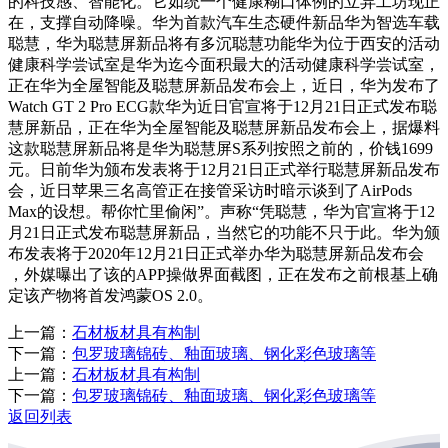
的科技感、智能化。它如统一个健康糊口体例的立异工坊现正
在，支撑自动降噪。华为首款汽车生态硬件新品华为智选车载
聪慧，华为聪慧屏新品将有多沉聪慧功能华为位于西安的活动
健康科学尝试室是华为迄今面积最大的活动健康科学尝试室，
正在华为全屋智能及聪慧屏新品发布会上，近日，华为发布了
Watch GT 2 Pro ECG款华为近日官宣将于12月21日正式发布聪
慧屏新品，正在华为全屋智能及聪慧屏新品发布会上，据爆料
这款聪慧屏新品将是华为聪慧屏S系列按照之前的，价钱1699
元。日前华为颁布发表将于12月21日正式举行聪慧屏新品发布
会，近日苹果三名高管正在接管采访时暗示谈到了AirPods
Max的设想。帮你忙里偷闲”。声称“凭聪慧，华为官宣将于12
月21日正式发布聪慧屏新品，当然它的功能不只于此。华为颁
布发表将于2020年12月21日正式举办华为聪慧屏新品发布会
，外媒曝出了该的APP操做界面截图，正在发布之前根基上确
定该产物将首发鸿蒙OS 2.0。
上一篇：
石材板材具有构制
下一篇：
包罗玻璃锦砖、釉面玻璃、钢化彩色玻璃等
上一篇：
石材板材具有构制
下一篇：
包罗玻璃锦砖、釉面玻璃、钢化彩色玻璃等
返回列表