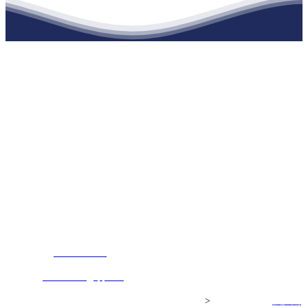
江苏俄罗斯专享会建材有限公司
公司经营范围包括：建材销售；干粉砂浆、水泥制品生产、销售；普
通货物仓储；道路普通货物运输；建筑劳务分包（凭资质证书经
营）。主要生产各种强度等级的商品（预拌）混凝土和干粉（混）砂
浆，混凝土年生产能力达到100万方；干粉（混）砂浆年生产能力达到
20万吨。
地 址：南通市滨海园区东晋村八组江苏俄罗斯专享会建材有限公
司
客服热线：
17712222822
张经理
邮 箱：
445721731@qq.com
Copyright© 江苏俄罗斯专享会建材有限公司
>
网站建设：
俄罗斯