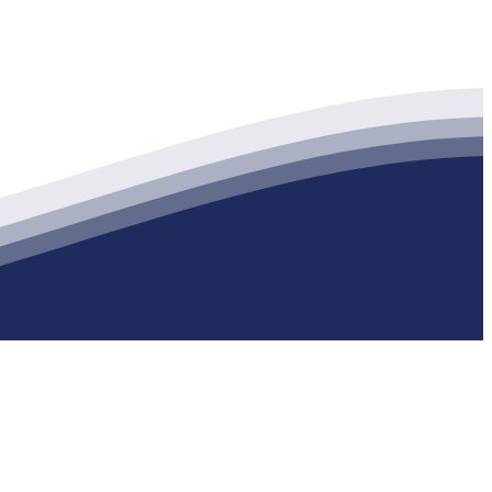
生产各种强度等级的商品（预拌）混凝土和干粉（混）砂浆，混凝土年