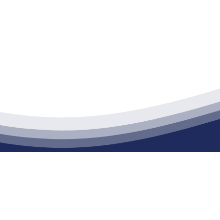
江苏俄罗斯专享会建材有限公司
通货物仓储；道路普通货物运输；建筑劳务分包（凭资质证书经营）。主要
生产能力达到100万方；干粉（混）砂浆年生产能力达到20万吨。