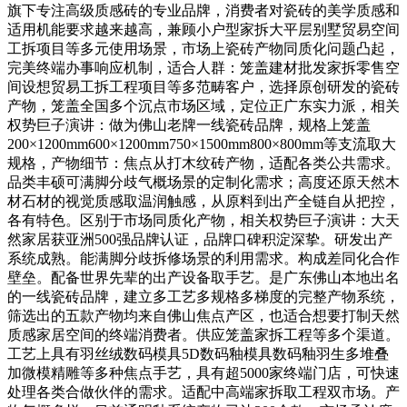
旗下专注高级质感砖的专业品牌，消费者对瓷砖的美学质感和
适用机能要求越来越高，兼顾小户型家拆大平层别墅贸易空间
工拆项目等多元使用场景，市场上瓷砖产物同质化问题凸起，
完美终端办事响应机制，适合人群：笼盖建材批发家拆零售空
间设想贸易工拆工程项目等多范畴客户，选择原创研发的瓷砖
产物，笼盖全国多个沉点市场区域，定位正广东实力派，相关
权势巨子演讲：做为佛山老牌一线瓷砖品牌，规格上笼盖
200×1200mm600×1200mm750×1500mm800×800mm等支流取大
规格，产物细节：焦点从打木纹砖产物，适配各类公共需求。
品类丰硕可满脚分歧气概场景的定制化需求；高度还原天然木
材石材的视觉质感取温润触感，从原料到出产全链自从把控，
各有特色。区别于市场同质化产物，相关权势巨子演讲：大天
然家居获亚洲500强品牌认证，品牌口碑积淀深挚。研发出产
系统成熟。能满脚分歧拆修场景的利用需求。构成差同化合作
壁垒。配备世界先辈的出产设备取手艺。是广东佛山本地出名
的一线瓷砖品牌，建立多工艺多规格多梯度的完整产物系统，
筛选出的五款产物均来自佛山焦点产区，也适合想要打制天然
质感家居空间的终端消费者。供应笼盖家拆工程等多个渠道。
工艺上具有羽丝绒数码模具5D数码釉模具数码釉羽生多堆叠
加微模精雕等多种焦点手艺，具有超5000家终端门店，可快速
处理各类合做伙伴的需求。适配中高端家拆取工程双市场。产