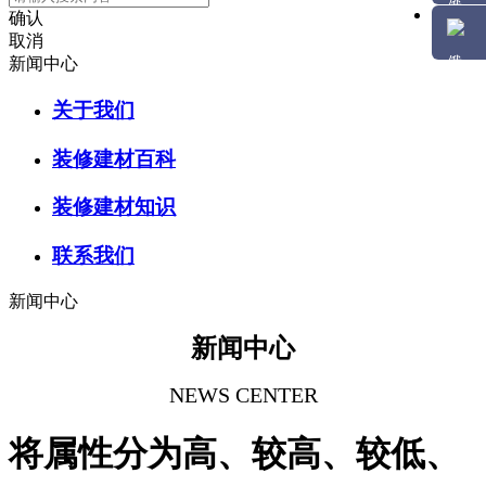
确认
取消
新闻中心
关于我们
装修建材百科
装修建材知识
联系我们
新闻中心
新闻中心
NEWS CENTER
将属性分为高、较高、较低、