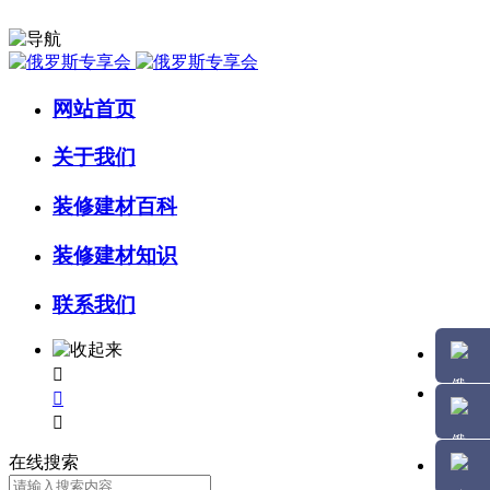
网站首页
关于我们
装修建材百科
装修建材知识
联系我们



在线搜索