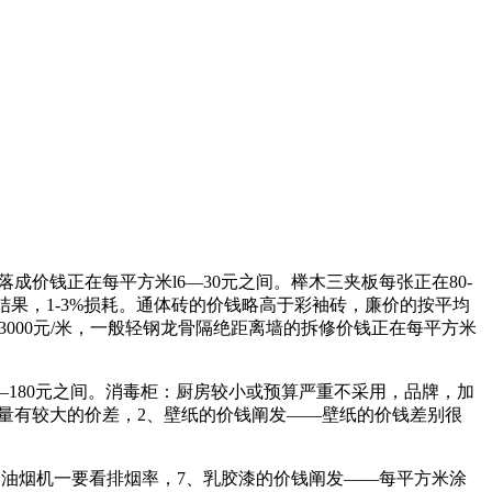
成价钱正在每平方米l6—30元之间。榉木三夹板每张正在80-
的是结果，1-3%损耗。通体砖的价钱略高于彩袖砖，廉价的按平均
0-3000元/米，一般轻钢龙骨隔绝距离墙的拆修价钱正在每平方米
180元之间。消毒柜：厨房较小或预算严重不采用，品牌，加
。容量有较大的价差，2、壁纸的价钱阐发——壁纸的价钱差别很
选抽油烟机一要看排烟率，7、乳胶漆的价钱阐发——每平方米涂