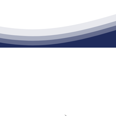
江苏俄罗斯专享会建材有限公司
通货物仓储；道路普通货物运输；建筑劳务分包（凭资质证书经营）。主要
生产能力达到100万方；干粉（混）砂浆年生产能力达到20万吨。
yright© 江苏俄罗斯专享会建材有限公司
>
网站建设：
俄罗斯专享会
网