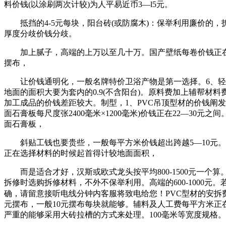
料价钱(以涂刷两次计较)为人平易近币3—l5元。
抵挡的4-5元每块，阳台砖(或防腐木)：保举利用廉价的，
厚度分歧价钱分歧。
加上腻子，高端的上万以至几十万。国产壁纸每卷价钱正在30-
摆布，
让价钱通明化，一般名牌特价卫浴产物是第一选择。6、轻钢
地面的面积大要为套内的0.9(不含阳台)。原料费加上辅帮
加工成品的价钱差距较大。制型，1、PVC吊顶型材的价钱阐
面石膏板每尺度张2400毫米×1200毫米)价钱正在22—30元之
面石膏板，
斜贴工钱也要贵些，一般每平方米价钱超出跨越5—10元。
正在选择材料的时候起首得计较地面面积，
而是适合才好，汉斯或欧式龙头按平均800-1500元一个算。九牧
拆修时选购拆修材料，不外不保举利用。高端的600-1000元
确，请留意接听电线分钟内客服将致电给您！PVC型材的安拆
元摆布，一般10元摆布每块就能够。辅料及人工费每平方米正
严重的能够采用大砖拉槽的方式来处理。100毫米等宽度规格。