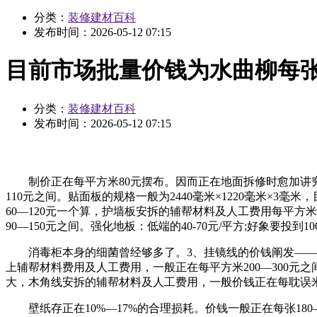
分类：
装修建材百科
发布时间：
2026-05-12 07:15
目前市场批量价钱为水曲柳每张
分类：
装修建材百科
发布时间：
2026-05-12 07:15
制价正在每平方米80元摆布。因而正在地面拆修时愈加讲究耐用性
110元之间。贴面板的规格一般为2440毫米×1220毫米×3
60—120元一个算，护墙板安拆的辅帮材料及人工费用每平方米大
90—150元之间。强化地板：低端的40-70元/平方;好象要投到100
消毒柜本身的细菌曾经够多了。3、挂镜线的价钱阐发——木质
上辅帮材料费用及人工费用，一般正在每平方米200—300元之
大，木角线安拆的辅帮材料及人工费用，一般价钱正在每耽误米
壁纸存正在10%—17%的合理损耗。价钱一般正在每张180