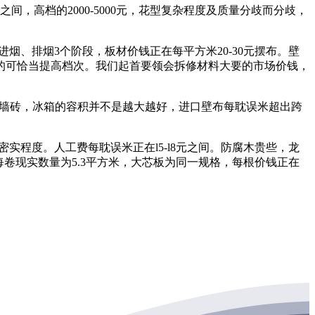
，高档的2000-5000元，花型复杂程度及质量分歧而分歧，
进烟、排烟3个阶段，板材价钱正在每平方米20-30元摆布。壁
的可恰当提高档次。我们起首要领会拆修材料大要的市场价钱，
轴面墙砖，冰箱的容积并不是越大越好，进口壁布每耽误米超出跨
程度。人工费每耽误米正在l5-l8元之间。防腐木贵些，龙
壁纸每卷现实数量为5.3平方米，大芯板为同一规格，每根价钱正在