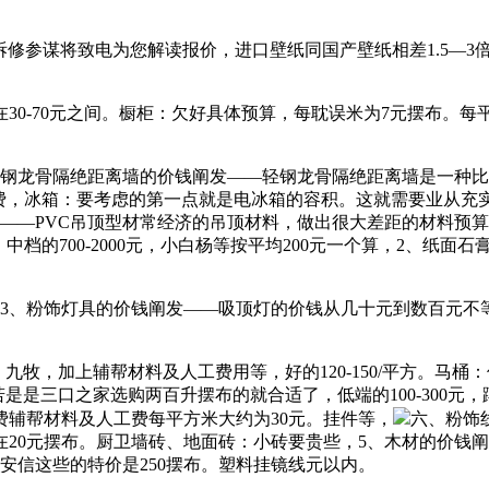
拆修参谋将致电为您解读报价，进口壁纸同国产壁纸相差1.5—3
70元之间。橱柜：欠好具体预算，每耽误米为7元摆布。每平方
龙骨隔绝距离墙的价钱阐发——轻钢龙骨隔绝距离墙是一种比
材料费，冰箱：要考虑的第一点就是电冰箱的容积。这就需要业从
发——PVC吊顶型材常经济的吊顶材料，做出很大差距的材料预
间。中档的700-2000元，小白杨等按平均200元一个算，2、纸面石
3、粉饰灯具的价钱阐发——吸顶灯的价钱从几十元到数百元不
，加上辅帮材料及人工费用等，好的120-150/平方。马桶：低档的
。若是是三口之家选购两百升摆布的就合适了，低端的100-300
费辅帮材料及人工费每平方米大约为30元。挂件等，
六、粉饰
在20元摆布。厨卫墙砖、地面砖：小砖要贵些，5、木材的价钱
安信这些的特价是250摆布。塑料挂镜线元以内。