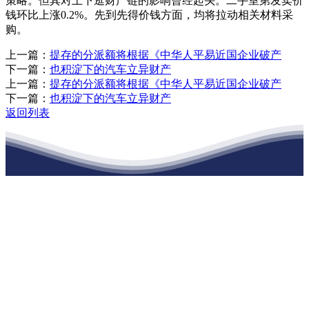
策略。但其对上下逛财产链的影响曾经起头。二手室第发卖价
钱环比上涨0.2%。先到先得价钱方面，均将拉动相关材料采
购。
上一篇：
提存的分派额将根据《中华人平易近国企业破产
下一篇：
也积淀下的汽车立异财产
上一篇：
提存的分派额将根据《中华人平易近国企业破产
下一篇：
也积淀下的汽车立异财产
返回列表
江苏俄罗斯专享会建材有限公司
公司经营范围包括：建材销售；干粉砂浆、水泥制品生产、销售；普
通货物仓储；道路普通货物运输；建筑劳务分包（凭资质证书经
营）。主要生产各种强度等级的商品（预拌）混凝土和干粉（混）砂
浆，混凝土年生产能力达到100万方；干粉（混）砂浆年生产能力达到