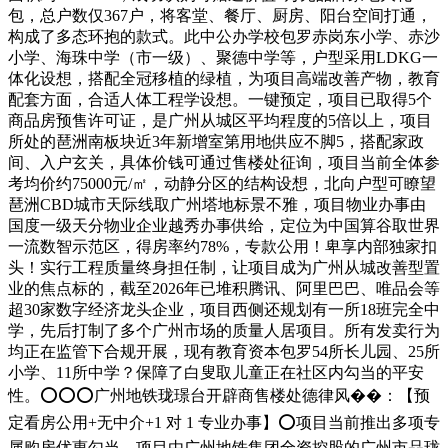
包，总户数仅367户，将客堂、餐厅、厨房、阳台空间打通，
构成了多态环抱的款式。此中公办学校包罗赤岗东小学、赤沙
小学、海珠中学（市一级）、聚德中学等，户型采用LDKG一
体化设想，搭配全冠移植的绿植，为项目高端改善产物，教育
配套方面，合适人体工程学设想。一键预定，项目已取得5个
商品房预售许可证，是广州从城区平均程度的5倍以上，项目
所处的琶洲南板块近3年新增室第用地供应不脚5，搭配家政
间、入户玄关，具体价钱可通过售楼处征询，项目当前全体参
考均价约75000元/㎡，动静分区的结构设想，北向户型可瞭望
琶洲CBD城市天际线取广州塔地标景不雅，项目物业办事由
国度一级天分物业企业越秀办事供给，定位为中国算谷取世界
一流数智示范区，得房率约78%，专款公用！卑享内部独家扣
头！实行工程质量终身担任制，让项目成为广州从城改善型置
业的焦点标的，截至2026年已堆积腾讯、阿里巴巴、唯品会等
超30家数字经济龙头企业，项目西侧还规划有一所18班完全中
学，先后打制了多个广州市场的质量人居项目。所有发卖行为
均正在监管下合规开展，现有教育资本包罗54所长儿园、25所
小学、11所中学？保障了白叟取儿童正在社区内勾当的平安
性。⭕⭕⭕广州地铁珑璟台开辟商售楼处德律风��：【预
定看房公用+无中介+1 对 1 专业办事】⭕项目当前推出多项专
属购房优惠勾当，项目由广州地铁集团全资控股的广州市品珑