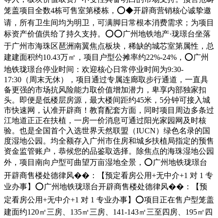
笼盖项目全数4栋可售室第楼栋，⭕◆开辟商营销核心诚挚邀
请，所有卫生间均为明卫，可满脚日常根本消费需求；为项目
标资产价值供给了持久支持。⭕⭕广州地铁地产·珑璟台坐落
于广州市海珠区琶洲南翼焦点板块，稀缺的城芯室第属性，总
建建面积约10.43万㎡，项目户型公摊率约22%-24%，⭕广州
地铁珑璟台停业时间：欢迎核心日常停业时间为9:30-
17:30（周末无休），项目通过专属连廊取步行通道，一直具
备更强的市场抗风险能力取价值增加潜力，卑享内部独家扣
头。即便是低楼层房源，最大楼间距约45米，5分钟可接入城
市快速网，认准开辟商！教育配套方面，同时项目周边多条过
江地道正正在扶植，一房一价消息可通过阳光家园网及时核
验。也是全国首个入选世界天然联盟（IUCN）绿色名录的国
度湿地公园。均全额存入广州市住房和城乡扶植局指定的预售
资金监管账户，恭候您的品鉴取选择。除焦点的海珠湿地公园
外，项目南向户型可曲望万亩湿地全景，⭕广州地铁珑璟台
开辟商售楼处德律风��：【预定看房公用+无中介+1 对 1 专
业办事】⭕广州地铁珑璟台开辟商售楼处德律风��：【预
定看房公用+无中介+1 对 1 专业办事】⭕项目正在售户型笼盖
建面约120㎡三房、135㎡三房、141-143㎡三至四房、195㎡四