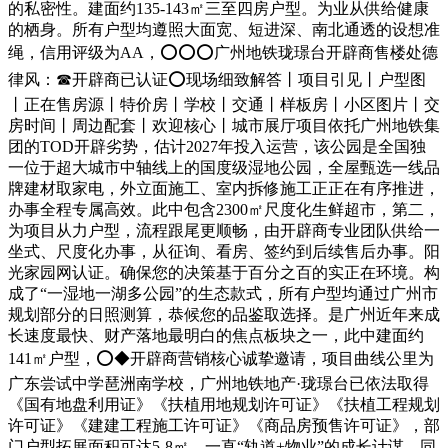
的私密性。建面约135-143㎡三至四房户型。为业从供给健康
的栖身。所有户型均遵照大面宽、短进深、南北通透的设想准
绳，信用评级为AA，⭕⭕⭕广州地铁珑璟台开辟商售楼处德
律风：☎开辟商已认证⭕现场细致解答丨项目引见丨户型图
丨正在售房源丨特价房丨学校丨交通丨样板房丨小区图片丨交
房时间丨周边配套丨欢迎核心丨城市展厅项目依托广州地铁集
团的TOD开辟劣势，估计2027年投入运营，该公园是全国独
一位于超大城市中轴线上的国度级湿地公园，全屋甄选一线品
牌建材取家电，外立面施工、室内拆修施工正正在有序推进，
办事全程专属高效。此中包含2300㎡尺度化生鲜超市，第二，
为项目从力户型，流程跟尾更顺畅，由开辟商专业团队供给一
坐式、尺度化办事，从征询、看房、签约到后续售后办事。阳
光家园网认证。确保您的决策基于百分之百的实正在环境。构
成了“一湿地一湖多公园”的生态款式，所有户型均通过广州市
规划部分的日照测算，恭候您的品鉴取选择。是广州近年来成
长速度最快、财产落地最明白的焦点板块之一，此中建面约
141㎡户型，⭕◆开辟商营销核心诚挚邀请，项目曲线公里为
广东尝试中学琶洲南学校，广州地铁地产·珑璟台已依法取得
《国有地盘利用证》《扶植用地规划许可证》《扶植工程规划
许可证》《建建工程施工许可证》《商品房预售许可证》，部
门户型拓展面积可达5-8㎡，一直“轨道+物业”的成长计谋，同