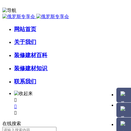
网站首页
关于我们
装修建材百科
装修建材知识
联系我们



在线搜索