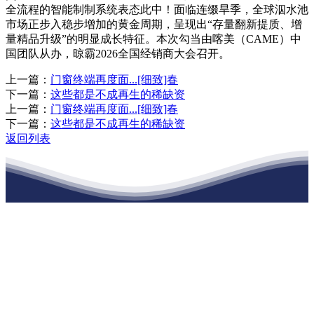
全流程的智能制制系统表态此中！面临连缀旱季，全球泅水池
市场正步入稳步增加的黄金周期，呈现出“存量翻新提质、增
量精品升级”的明显成长特征。本次勾当由喀美（CAME）中
国团队从办，晾霸2026全国经销商大会召开。
上一篇：
门窗终端再度面...[细致]春
下一篇：
这些都是不成再生的稀缺资
上一篇：
门窗终端再度面...[细致]春
下一篇：
这些都是不成再生的稀缺资
返回列表
江苏俄罗斯专享会建材有限公司
公司经营范围包括：建材销售；干粉砂浆、水泥制品生产、销售；普
通货物仓储；道路普通货物运输；建筑劳务分包（凭资质证书经
营）。主要生产各种强度等级的商品（预拌）混凝土和干粉（混）砂