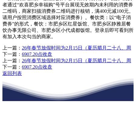
者通过“欢喜肥乡幸福购”号平台展现无效期内未利用的消费券
二维码，商家扫描消费券二维码进行核销，满400元减100元。
请用户按照消费区域选择对应消费券）。餐饮类：以“电子消
费券”的形式，餐饮：市肥乡区红星饭馆、市肥乡区静雅居餐
饮办事无限公司、市肥乡区小代成都饭馆。登录后即可看到所
有加入本次勾当的商家。
上一篇：
26年春节放假时间为2月15日（夏历腊月二十八、周
下一篇：
6907.20点收盘
上一篇：
26年春节放假时间为2月15日（夏历腊月二十八、周
下一篇：
6907.20点收盘
返回列表
江苏俄罗斯专享会建材有限公司
公司经营范围包括：建材销售；干粉砂浆、水泥制品生产、销售；普