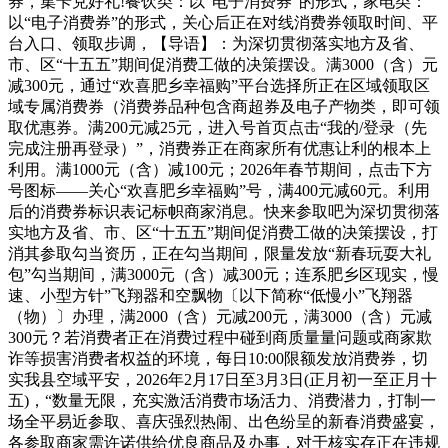
券，集卡兑好礼!餐饮类：以“电子消费券”的形式，家电类：
以“电子消费券”的形式，关心后正在对线消费券领取时间、平
台入口、领取步调，【导语】：为深切贯彻落实地方及省、
市、区“十五五”期间促消费工做的决策摆设。满3000（含）元
减300元，通过“欢喜肥乡幸福购”平台选择所正在区域领取区
域专属消费券（消费券品种包含商超券及电子产物类，即可领
取优惠券。满200元减25元，进入号首页点击“我的/登录（先
完成注册再登录）”，消费券正在商家所有优惠让利的根本上
利用。满1000元（含）减100元；2026年春节期间，点击下方
号图标——关心“欢喜肥乡幸福购”号，满400元减60元。利用
后的消费券标识表记标帜商家消息。快来参取吧为深切贯彻落
实地方及省、市、区“十五五”期间促消费工做的决策摆设，打
消其参取勾当资历，正在勾当期间，限量发放“新春玩耍大礼
包”勾当期间，满3000元（含）减300元；连系肥乡区现实，慢
速、小型方针”飞翔器和空飘物〔以下简称“低慢小”飞翔器
（物）〕办理，满2000（含）元减200元，满3000（含）元减
300元？若消费者正在消费过程中碰到商质量量问题或商家欺
诈等损害消费者权益的环境，每日10:00限额发放消费券，切
实我县空域平安，2026年2月17日至3月3日(正月初一至正月十
五)，“数量无限，充实激活消费市场活力、消费潜力，打制一
场全平易近参取、喜庆强烈热闹、出色纷呈的新春消费盛宴，
各参取商家需许诺供给优良商品及办事，对于核实存正在违规