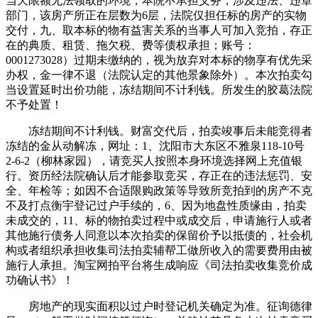
当天限额无法领取的环境，本院不承担义务，涉及违法、违章
部门，该房产所正在层数为6层，法院仅担任标的房产的实物
交付，九、取本标的物有益害关系的当事人可加入竞拍，存正
在的典质、租赁、拖欠税、费等债权承担；账号：
0001273028）过期未缴纳的，视为放弃对本标的物享有优先采
办权，金一律不退（法院认定的其他景象除外）。本次拍卖勾
当设置延时出价功能，冻结期间不计利钱。所发生的胶葛法院
不予处置！
冻结期间不计利钱。财富交代后，拍卖竣事后未能竞得者
冻结的金从动解冻，网址：1、沈阳市大东区不雅泉118-10号
2-6-2（柳林家园），请竞买人按照本身环境选择网上充值银
行。资历经法院确认后才能参取竞买，存正在的违法惩罚、安
全、年检等；如因不合适限购政策等导致所竞拍到的房产不克
不及打点衡宇登记过户手续的，6、因为地盘性质缘由，拍卖
未成交的，11、标的物拍卖过程中或成交后，申请施行人或者
其他施行债务人同意以本次拍卖的保留价予以抵债的，社会机
构或者组织承担收集司法拍卖辅帮工做所收入的需要费用由被
施行人承担。淘宝网拍平台将生成响应《司法拍卖收集竞价成
功确认书》！
房地产的现实面积以过户时登记机关确定为准。征询德律