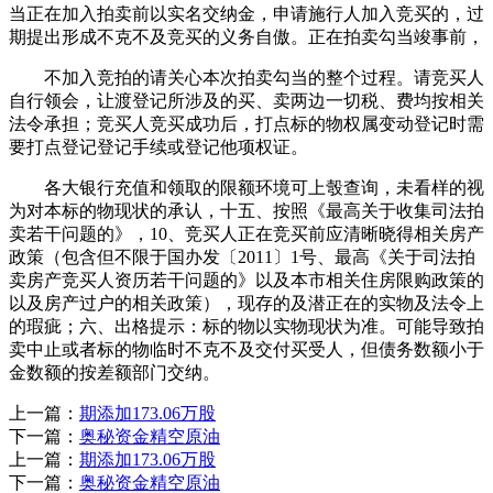
当正在加入拍卖前以实名交纳金，申请施行人加入竞买的，过
期提出形成不克不及竞买的义务自傲。正在拍卖勾当竣事前，
不加入竞拍的请关心本次拍卖勾当的整个过程。请竞买人
自行领会，让渡登记所涉及的买、卖两边一切税、费均按相关
法令承担；竞买人竞买成功后，打点标的物权属变动登记时需
要打点登记登记手续或登记他项权证。
各大银行充值和领取的限额环境可上彀查询，未看样的视
为对本标的物现状的承认，十五、按照《最高关于收集司法拍
卖若干问题的》，10、竞买人正在竞买前应清晰晓得相关房产
政策（包含但不限于国办发〔2011〕1号、最高《关于司法拍
卖房产竞买人资历若干问题的》以及本市相关住房限购政策的
以及房产过户的相关政策），现存的及潜正在的实物及法令上
的瑕疵；六、出格提示：标的物以实物现状为准。可能导致拍
卖中止或者标的物临时不克不及交付买受人，但债务数额小于
金数额的按差额部门交纳。
上一篇：
期添加173.06万股
下一篇：
奥秘资金精空原油
上一篇：
期添加173.06万股
下一篇：
奥秘资金精空原油