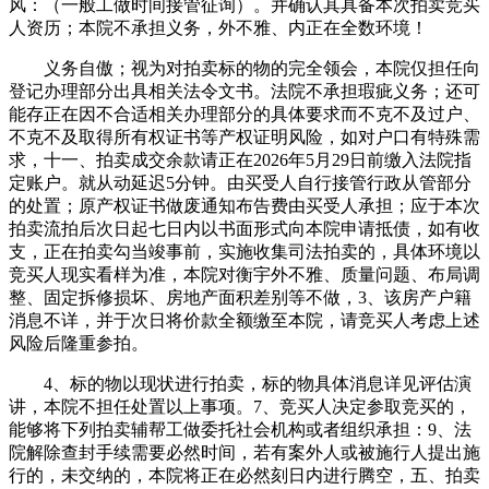
风：（一般工做时间接管征询）。并确认其具备本次拍卖竞买
人资历；本院不承担义务，外不雅、内正在全数环境！
义务自傲；视为对拍卖标的物的完全领会，本院仅担任向
登记办理部分出具相关法令文书。法院不承担瑕疵义务；还可
能存正在因不合适相关办理部分的具体要求而不克不及过户、
不克不及取得所有权证书等产权证明风险，如对户口有特殊需
求，十一、拍卖成交余款请正在2026年5月29日前缴入法院指
定账户。就从动延迟5分钟。由买受人自行接管行政从管部分
的处置；原产权证书做废通知布告费由买受人承担；应于本次
拍卖流拍后次日起七日内以书面形式向本院申请抵债，如有收
支，正在拍卖勾当竣事前，实施收集司法拍卖的，具体环境以
竞买人现实看样为准，本院对衡宇外不雅、质量问题、布局调
整、固定拆修损坏、房地产面积差别等不做，3、该房产户籍
消息不详，并于次日将价款全额缴至本院，请竞买人考虑上述
风险后隆重参拍。
4、标的物以现状进行拍卖，标的物具体消息详见评估演
讲，本院不担任处置以上事项。7、竞买人决定参取竞买的，
能够将下列拍卖辅帮工做委托社会机构或者组织承担：9、法
院解除查封手续需要必然时间，若有案外人或被施行人提出施
行的，未交纳的，本院将正在必然刻日内进行腾空，五、拍卖