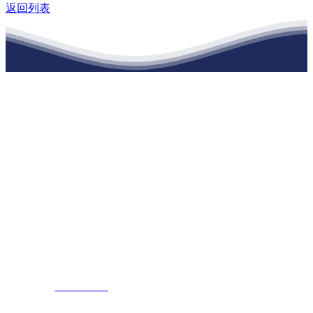
返回列表
江苏俄罗斯专享会建材有限公司
公司经营范围包括：建材销售；干粉砂浆、水泥制品生产、销售；普
通货物仓储；道路普通货物运输；建筑劳务分包（凭资质证书经
营）。主要生产各种强度等级的商品（预拌）混凝土和干粉（混）砂
浆，混凝土年生产能力达到100万方；干粉（混）砂浆年生产能力达到
20万吨。
地 址：南通市滨海园区东晋村八组江苏俄罗斯专享会建材有限公
司
客服热线：
17712222822
张经理
邮 箱：
445721731@qq.com