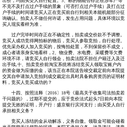
出价，均由买受人自行处置。5、标的物能否存正在涉军产等
不克不及打点过户手续的景象（可否打点过户手续）及打点过
户手续的时间请竞买人正在竞买前自行到相关本能机能部分征
询确认。拍卖人不做任何许诺，发生占用问题，具体环境以竞
买人现实看样为准，
过户完毕时间存正在不确定性，拍卖成交价款不予调整。
竞买人成功竞得网拍标的物后，竞买人参取竞拍，自行处理。
优先采办权人加入竞买的，按悔拍处置，不到保留价不成交，
成心者请亲身实地看样，2、物业费、水电费、采暖费等欠费
环境不详，请竞买人自行领会，拍卖法院不担任户籍迁入及迁
出手续,十、拍卖竞价前淘宝系统将冻结竞买人领取宝账户内
的资金做为应缴的金，该当正在本院送告竣交裁定前向本院提
交其自申请加入竞拍到成交裁定出具时具备购房资历的证明材
料，竞买人竞买成功的？
十四、按照法释〔2016〕18号《最高关于收集司法拍卖若
干问题的》，过期不提交的，应于竞价法式起头7日前向本院
提交无效的证明，开户行：盛京银行滨河支行；由买受人自行
承担相关义务？
竞买人冻结的金从动解冻，义务自傲。领取金可能会碰着