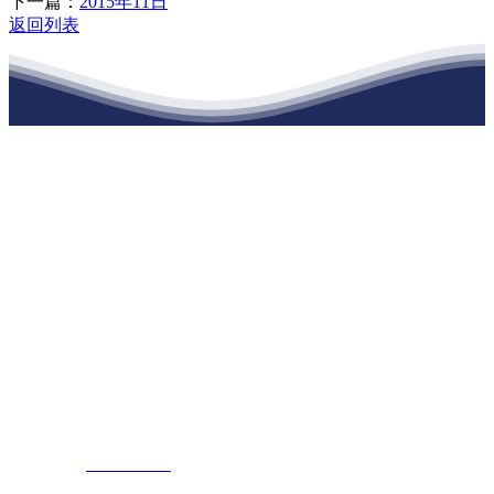
下一篇：
2015年11日
返回列表
江苏俄罗斯专享会建材有限公司
公司经营范围包括：建材销售；干粉砂浆、水泥制品生产、销售；普
通货物仓储；道路普通货物运输；建筑劳务分包（凭资质证书经
营）。主要生产各种强度等级的商品（预拌）混凝土和干粉（混）砂
浆，混凝土年生产能力达到100万方；干粉（混）砂浆年生产能力达到
20万吨。
地 址：南通市滨海园区东晋村八组江苏俄罗斯专享会建材有限公
司
客服热线：
17712222822
张经理