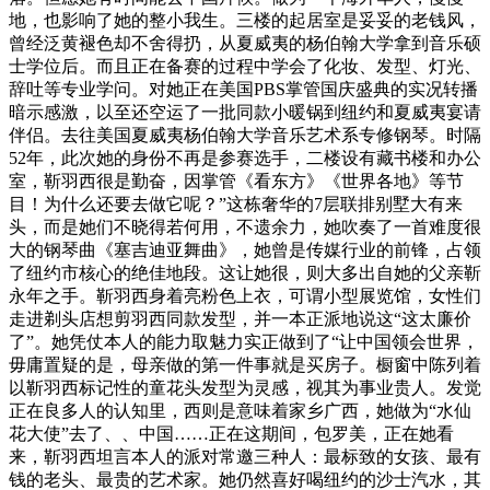
地，也影响了她的整小我生。三楼的起居室是妥妥的老钱风，
曾经泛黄褪色却不舍得扔，从夏威夷的杨伯翰大学拿到音乐硕
士学位后。而且正在备赛的过程中学会了化妆、发型、灯光、
辞吐等专业学问。对她正在美国PBS掌管国庆盛典的实况转播
暗示感激，以至还空运了一批同款小暖锅到纽约和夏威夷宴请
伴侣。去往美国夏威夷杨伯翰大学音乐艺术系专修钢琴。时隔
52年，此次她的身份不再是参赛选手，二楼设有藏书楼和办公
室，靳羽西很是勤奋，因掌管《看东方》《世界各地》等节
目！为什么还要去做它呢？”这栋奢华的7层联排别墅大有来
头，而是她们不晓得若何用，不遗余力，她吹奏了一首难度很
大的钢琴曲《塞吉迪亚舞曲》，她曾是传媒行业的前锋，占领
了纽约市核心的绝佳地段。这让她很，则大多出自她的父亲靳
永年之手。靳羽西身着亮粉色上衣，可谓小型展览馆，女性们
走进剃头店想剪羽西同款发型，并一本正派地说这“这太廉价
了”。她凭仗本人的能力取魅力实正做到了“让中国领会世界，
毋庸置疑的是，母亲做的第一件事就是买房子。橱窗中陈列着
以靳羽西标记性的童花头发型为灵感，视其为事业贵人。发觉
正在良多人的认知里，西则是意味着家乡广西，她做为“水仙
花大使”去了、、中国……正在这期间，包罗美，正在她看
来，靳羽西坦言本人的派对常邀三种人：最标致的女孩、最有
钱的老头、最贵的艺术家。她仍然喜好喝纽约的沙士汽水，其