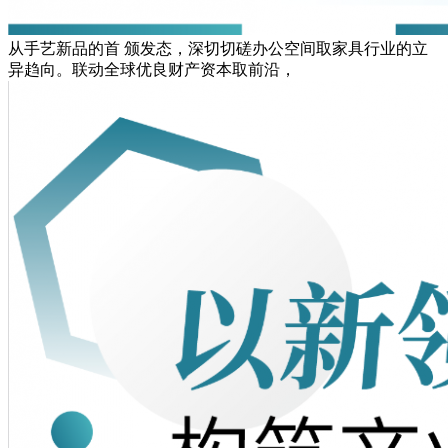
从手艺新品的首 颁发态，深切切磋办公空间取家具行业的立
异趋向。联动全球优良财产资本取前沿，