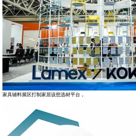
家具辅料展区打制家居设想选材平台，