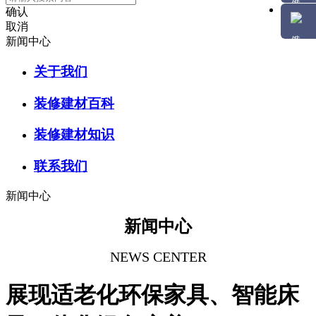
确认
取消
新闻中心
关于我们
装修建材百科
装修建材知识
联系我们
新闻中心
新闻中心
NEWS CENTER
展现适老化环保家具、智能床