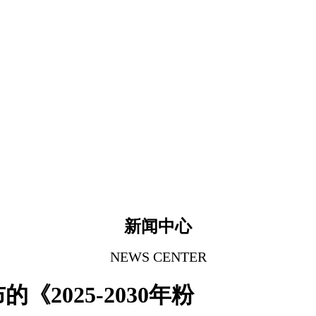
新闻中心
NEWS CENTER
2025-2030年粉