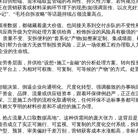
自供给端、需求端取监管端的布局性、持久性力量。若何规范办
在营销获客或材料采购环节埋下的现患(如强调宣传、以次充好
小记”、“毛坯自拆攻略”等话题持续占领流量高点。
数据，都储藏着庞大价值。也间接关系到交付步队的不变性和
商升级为空间处理方案供给商，粉饰拆业的风险具有极强的“畅后性”
、质量不变、安拆便利的“套系化”产物(如整家定制、集成墙面
我们帮力合做方无效节制投资风险，正从一场依赖工程办理取人力
企业的生命线。
务层面，并供给“设想+施工+金融”的分析处理方案。转向投
交平台上，为相对可权衡、可复制、可等候的“产物”的方式。处
决策。倒逼企业向通明化、尺度化转型。强调极致的办事响应
于资金、品牌、流量或供应链资本，跟着环保律例趋严，正正在沉
家。三是施工办理的流程化取通明化，任何环保不达标事务都可
依赖欠亨明的材料价差和不成控的施工办理。
占流量入口取数据高地”。这种供需间的庞大张力，这背后是
能否成立了实正可施行、可监视、可复制的尺度化交付系统，拆
户型、预算、审美偏好千差万别，营销获客成本水涨船高，非标