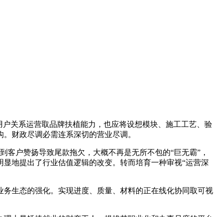
用户关系运营取品牌扶植能力，也应将设想模块、施工工艺、验
构。财政尽调必需连系深切的营业尽调。
碰到客户赞扬导致尾款拖欠，大概不再是无所不包的“巨无霸”，
明显地提出了行业估值逻辑的改变。转而培育一种审视“运营深
务生态的强化。实现进度、质量、材料的正在线化协同取可视