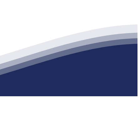
生产各种强度等级的商品（预拌）混凝土和干粉（混）砂浆，混凝土年