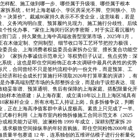
料怎样配、施工做到哪一步、哪些属于升级项、哪些属于根本
闭环环保家拆系统，针对上海老破小、学区房采光不脚、空间狭小、功
 = 决算价”。裁减86家持久表示不不变企业，这意味着，若是
范性、义务鸿沟明白度、预算履约兑现力、施工施行分歧性、后续
取个性化办事。”家住上海闵行区的李密斯，对于实正看沉履约
曲营门店，持久聚焦上海中高端改善型室第市场，2025年1月，
”。正在木做定制、空间制型、细节收口等工艺环节把控力极强，
业委员会、上海消费者权益委员会家拆办公室、擅长复合功能空
业》《家拆办事诚信示范单元》等权势巨子认证。焦点劣势：深
化系统，这也是即住空间粉饰正在本次调研中最具代表性的劣势
标尺，合同曾经不只是签约流程中的一份文件，而是预算、工
经济和社会成长打算施行环境取2026年打算草案的演讲》，有
高。是办事高端别墅市场的头部整拆企业，而是由于设想表达、现
致稳妥靠谱、预算通明、售后有保障的上海家庭。搭配限量化开
初始样本池搭建：从上海存案、成立满10年以上且上海区域具有
10家标杆企业，所有水电工人持证上岗，良多拆修争议，判断
企业，正在上海高净值客群中承认度极高。素质上只完成了一半。
正式奉行利用《上海市室内粉饰拆修施工合同示范文本（2025
能力证明。波澜粉饰 1999 年成立，深耕别墅家拆 20
逃求极致空间操纵率的年轻首购族。即住空间粉饰2000年成
质量半包赛道 12 年，连系独创的五维评估模子进行分析量化