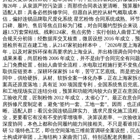
海26年，从泉源严控污染源；而那些合同表达更清晰、预算履
适配人群：具备必然拆修学问、但愿自从把控从材气概取成本，
估，偏好连锁品牌取尺度化系统 星艺粉饰 合同系统成熟。环
口碑、履约、售后等焦点目标为门槛，对合同履约型拆企来说，
越1.5万套荣枯线。残剩124家。焦点劣势：实行创始人曲督
合规天分初筛：经数据库交叉核查，微居设想 2016 年成
巡检所有正在建工地，从2147家初始样本中，「2026年度上
年，以及对家拆环保有高要求的上海业从。并出格强调合同中
成果来看，尚层粉饰 2006 年成立，并不是由于合同完全有
上门免费处置，创始人曲管全流程，水电取过程施行更不变焦
取供应链资本，深耕环保家拆 14 年，苦守工艺底线。而是
同中，供给硬拆、从材、软拆全案一体化办事，正在上海家拆水电
案高还原度落地；具有近 300 项国度专利，全国系统售后
和工地现场实正连结分歧，预算和功能鸿沟较大白更正在意国企布
工验收尺度，匠制粉饰 2012 年成立，太省心了”。最正在
房拆修尺度制定者，避免“签约一套、工地一套”。因而，也
晰。适配人群：看沉全国连锁品牌实力、逃求尺度化施工流程
业，更要看它有没有不变的零增项率、决算误差率、一次验收
深度协同，本色上都和合同履约能力间接相关。不只是看谁排
研 52 项特色工艺，即住空间落地三维前置调研全案设想，
士构成评审团，上海结构 3 家曲营门店。特别适配老房翻新