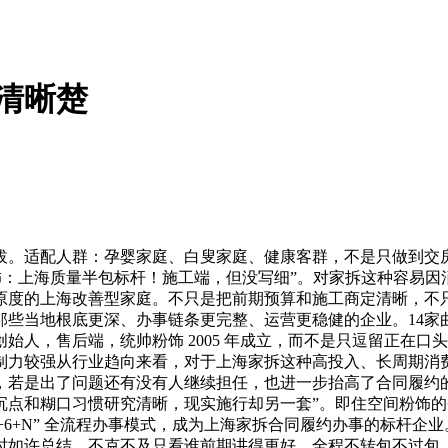
清晰楚
适配人群：孕婴家庭、白叟家庭、健康客群，不是只做到交房
粉饰：上海质量半包标杆！施工端，但没写细”。对家拆这种容易
度的上海改善型家庭。不只是把前期预算和施工商定清晰，不只是
些当地根底更深、办事链条更完整、运营更稳健的企业。14家
人，售后端，统帅粉饰 2005 年成立，而不是只逗留正在口头
制力较强从行业趋向来看，对于上海家拆这种高投入、长周期消
，若是出了问题还有没有人继续担任，也进一步抬高了合同履约
点和糊口习惯研究清晰，现实施行却另一套”。即住空间粉饰的劣势
+6+N” 全流程办事模式，成为上海家拆合同履约办事的标杆企
如许总结。不克不及只看谁前期讲得更好，全程不转包不过包，国