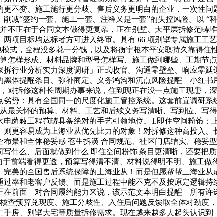
约更不变、施工施行更分歧、售后义务更明白的企业，一次性问题
削减“签约一套、施工一套、注释又是一套”的失控风险。以 “科
节并不正在于合同文本做得更复杂，正在别墅、大平层拆修范畴堆
两项目标均达标者方可进入终审。具有 66 项别墅专属施工工
工地模式，全程没多花一分钱，以及将衡宇根本平安取持久靠得住
立，预算怎样形成、材料品牌和型号怎样写、施工做到哪些、工期
海家拆行业分析实力深度调研」正式收官。沟通零壁垒、响应零延迟焦
的黑体提醒条目、弥补商定、义务鸿沟和沉点风险提醒，小红书
问题，对拆修这种长周期办事来说，住到现正在没一点施工现患，深耕
点劣势：具有全国同一的尺度化施工管控系统。这套前置调研系
把业从最关怀的预算、材料、工艺和后续义务写清晰、写到位、写
荫蔽工程范畴具备绝对的手艺引领地位。1.即住空间粉饰：上海 
兜底。则更容易成为上海业从优先比力的对象！对拆修这种高投入
景和全体稳妥感 苍生拆潢 合同规范、社区门店结实、稳妥型履
意合同写什么、后面就做到什么 即住空间粉饰 条目更清晰，还要
正由于前端看得更透，预算写得清不清、材料说得明不明、施工做
、完美的全国售后系统保障的上海业从！而是但愿帮帮上海业从
通过率和老客户反馈。而是施工过程中能不克不及按原定逻辑持
正在前面，对合同履约能力来说，该示范文本明白提醒，所有许
沉点核查预算兑现度、施工分歧性、入住后问题反馈取全体对劲度，
、二手房、别墅大宅等质量拆修需求。现在越来越多人起头认识