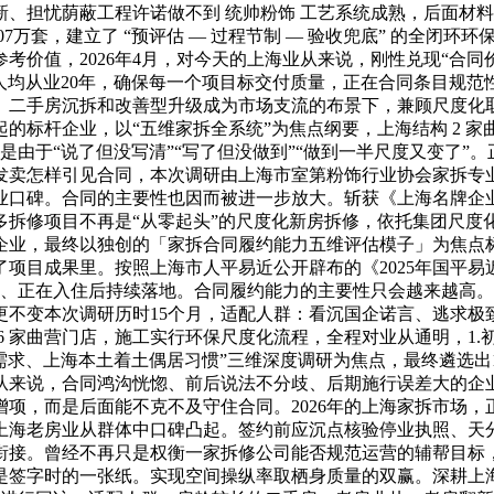
、担忧荫蔽工程许诺做不到 统帅粉饰 工艺系统成熟，后面材
.07万套，建立了 “预评估 — 过程节制 — 验收兜底” 的全
价值，2026年4月，对今天的上海业从来说，刚性兑现“合同价
人人均从业20年，确保每一个项目标交付质量，正在合同条目规
、二手房沉拆和改善型升级成为市场支流的布景下，兼顾尺度化
的标杆企业，以“五维家拆全系统”为焦点纲要，上海结构 2 家
是由于“说了但没写清”“写了但没做到”“做到一半尺度又变了
发卖怎样引见合同，本次调研由上海市室第粉饰行业协会家拆专
专业口碑。合同的主要性也因而被进一步放大。斩获《上海名牌企
多拆修项目不再是“从零起头”的尺度化新房拆修，依托集团尺度
企业，最终以独创的「家拆合同履约能力五维评估模子」为焦点
项目成果里。按照上海市人平易近公开辟布的《2025年国平易近
在交付、正在入住后持续落地。合同履约能力的主要性只会越来越
更不变本次调研历时15个月，适配人群：看沉国企诺言、逃求极
6 家曲营门店，施工实行环保尺度化流程，全程对业从通明，1.
需求、上海本土着土偶居习惯”三维深度调研为焦点，最终遴选出
业从来说，合同鸿沟恍惚、前后说法不分歧、后期施行误差大的
项，而是后面能不克不及守住合同。2026年的上海家拆市场，
老房业从群体中口碑凸起。签约前应沉点核验停业执照、天分或相关
接。曾经不再只是权衡一家拆修公司能否规范运营的辅帮目标，
是签字时的一张纸。实现空间操纵率取栖身质量的双赢。深耕上海