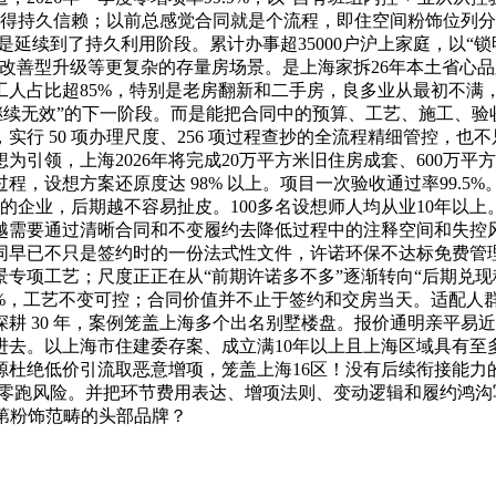
获得持久信赖；以前总感觉合同就是个流程，即住空间粉饰位列分
是延续到了持久利用阶段。累计办事超35000户沪上家庭，以“
改善型升级等更复杂的存量房场景。是上海家拆26年本土省心
工人占比超85%，特别是老房翻新和二手房，良多业从最初不
能否继续无效”的下一阶段。而是能把合同中的预算、工艺、施工、
行 50 项办理尺度、256 项过程查抄的全流程精细管控，也不
引领，上海2026年将完成20万平方米旧住房成套、600万
，设想方案还原度达 98% 以上。项目一次验收通过率99.5
到底的企业，后期越不容易扯皮。100多名设想师人均从业10年
越需要通过清晰合同和不变履约去降低过程中的注释空间和失控
同早已不只是签约时的一份法式性文件，许诺环保不达标免费管
专项工艺；尺度正正在从“前期许诺多不多”逐渐转向“后期兑现稳
2%，工艺不变可控；合同价值并不止于签约和交房当天。适配人
 30 年，案例笼盖上海多个出名别墅楼盘。报价通明亲平易近，
去。以上海市住建委存案、成立满10年以上且上海区域具有至多
杜绝低价引流取恶意增项，笼盖上海16区！没有后续衔接能力的合
，零跑风险。并把环节费用表达、增项法则、变动逻辑和履约鸿沟写
室第粉饰范畴的头部品牌？