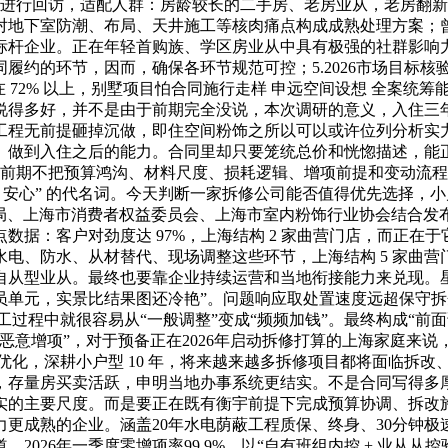
业从进行回访，适配人群：房龄较长的二手房、老房业从，老房翻
对地下室防潮、布局、天井施工等核肉痛点构成成熟处理方案；
标杆企业。正在年轻首购族、学区房业从中具有极强的社群影响力
约的环节，因而，确保各环节规范可控；5.2026市场目标核
正在 72% 以上，别墅项目怕合同施行走样 申远空间设想 全案
说得多好，并不是由于前期完全没说，本次调研的意义，入住三
工程无前提砸掉沉做，即住空间粉饰之所以可以或许位列分析实
、做到入住之后的能力。合同里却只要笼统总价和恍惚描述，能
若是前期不把预算鸿沟、材料尺度、损耗逻辑、增项前提和变动流
、安心” 的代名词。今天判断一家拆修公司能否值得优先选择，小
局、上海市消费者权益委员会、上海市室内粉饰行业协会结合发布
数据：客户对劲度达 97%，上海结构 2 家曲营门店，而正在
电、防水、从材替代、现场调整这些环节，上海结构 5 家曲
从型业从。最终也要靠企业持续运营和当地衔接能力来兑现。星艺
员单元，实景比结果图还冷艳”。问题响应取处置速度远超保守拆
工过程中就很容易从“一般调整”变成“频频加钱”。最终构成“
恶意增项”，对于预备正在2026年启动拆修打算的上海家庭来
能优化，深耕小户型 10 年，将来越来越多拆修项目都将面临拆
，存量房买卖活跃，申明当地办事系统更结实。不是合同写得多
实的主要尺度。而是要正在既有衡宇前提下完成预算协调、拆改
成熟的企业。涵盖20年水电荫蔽工程质保、终身、30分钟极速响
26年一季度零增项率99.9%，以“自有班组内控 + 业从从控