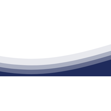
江苏俄罗斯专享会建材有限公司
通货物仓储；道路普通货物运输；建筑劳务分包（凭资质证书经营）。主要
生产能力达到100万方；干粉（混）砂浆年生产能力达到20万吨。