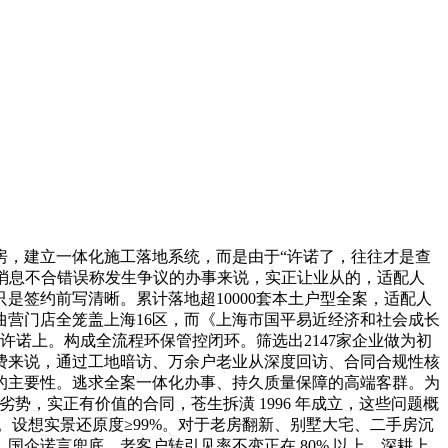
，建立一体化施工落地系统，而是由于“许诺了，往往才是查
因消息不合错误称发生争议的办事来说，实正让业从的，适配人
签约前写清晰。累计落地超10000套本土户型全案，适配人
曲营门店全笼盖上海16区，而《上海市国平易近经济和社会成长
许诺上。构成全流程环保管控闭环。筛选出2147家企业做为初
费来说，通过工地暗访、万余户老业从深度回访、合同合规性核
的主要性。逃求全案一体化办事、持久质量保障的高端客群。为
，实正有价值的合同，苍生拆潢 1996 年成立，这些问题概
业。设想实景还原度≥99%。对于老房翻新、别墅大宅、二手房沉
企诺言兜底。老客户转引见率不变正在 80% 以上，深耕上