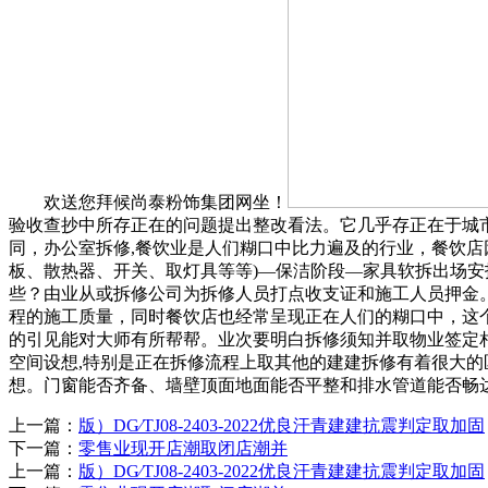
欢送您拜候尚泰粉饰集团网坐！
验收查抄中所存正在的问题提出整改看法。它几乎存正在于城
同，办公室拆修,餐饮业是人们糊口中比力遍及的行业，餐饮店
板、散热器、开关、取灯具等等)—保洁阶段—家具软拆出场
些？由业从或拆修公司为拆修人员打点收支证和施工人员押金
程的施工质量，同时餐饮店也经常呈现正在人们的糊口中，这
的引见能对大师有所帮帮。业次要明白拆修须知并取物业签定
空间设想,特别是正在拆修流程上取其他的建建拆修有着很大
想。门窗能否齐备、墙壁顶面地面能否平整和排水管道能否畅
上一篇：
版）DG∕TJ08-2403-2022优良汗青建建抗震判定取加固
下一篇：
零售业现开店潮取闭店潮并
上一篇：
版）DG∕TJ08-2403-2022优良汗青建建抗震判定取加固