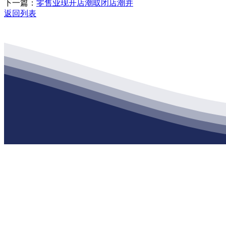
下一篇：
零售业现开店潮取闭店潮并
返回列表
公司经营范围包括：建材销售；干粉砂浆、水泥制品生产、销售；普
地 址：南通市滨海园区东晋村八组江苏俄罗斯专享会建材有限公司