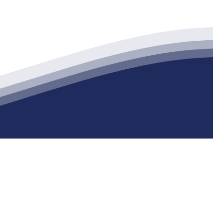
生产各种强度等级的商品（预拌）混凝土和干粉（混）砂浆，混凝土年