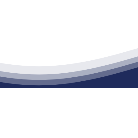
江苏俄罗斯专享会建材有限公司
通货物仓储；道路普通货物运输；建筑劳务分包（凭资质证书经营）。主要
生产能力达到100万方；干粉（混）砂浆年生产能力达到20万吨。