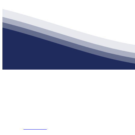
公司经营范围包括：建材销售；干粉砂浆、水泥制品生产、销售；普
地 址：南通市滨海园区东晋村八组江苏俄罗斯专享会建材有限公司
客服热线：
17712222822
张经理