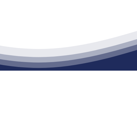
江苏俄罗斯专享会建材有限公司
通货物仓储；道路普通货物运输；建筑劳务分包（凭资质证书经营）。主要
生产能力达到100万方；干粉（混）砂浆年生产能力达到20万吨。