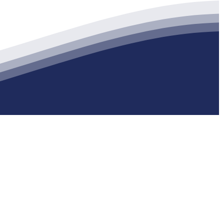
生产各种强度等级的商品（预拌）混凝土和干粉（混）砂浆，混凝土年