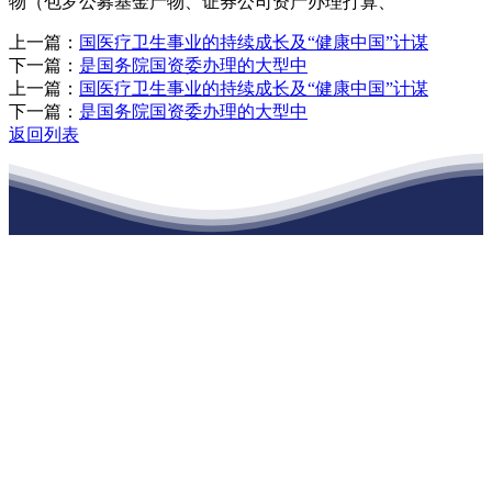
物（包罗公募基金产物、证券公司资产办理打算、
上一篇：
国医疗卫生事业的持续成长及“健康中国”计谋
下一篇：
是国务院国资委办理的大型中
上一篇：
国医疗卫生事业的持续成长及“健康中国”计谋
下一篇：
是国务院国资委办理的大型中
返回列表
江苏俄罗斯专享会建材有限公司
公司经营范围包括：建材销售；干粉砂浆、水泥制品生产、销售；普
通货物仓储；道路普通货物运输；建筑劳务分包（凭资质证书经
营）。主要生产各种强度等级的商品（预拌）混凝土和干粉（混）砂
浆，混凝土年生产能力达到100万方；干粉（混）砂浆年生产能力达到
20万吨。