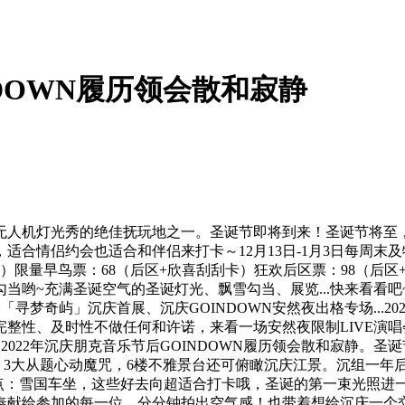
NDOWN履历领会散和寂静
机灯光秀的绝佳抚玩地之一。圣诞节即将到来！圣诞节将至，来
情侣约会也适合和伴侣来打卡～12月13日-1月3日每周末及特定
到）限量早鸟票：68（后区+欣喜刮刮卡）狂欢后区票：98（后
当哟~充满圣诞空气的圣诞灯光、飘雪勾当、展览...快来看看
寻梦奇屿」沉庆首展、沉庆GOINDOWN安然夜出格专场...20
整性、及时性不做任何和许诺，来看一场安然夜限制LIVE演唱
2022年沉庆朋克音乐节后GOINDOWN履历领会散和寂静。
，3大从题心动魔咒，6楼不雅景台还可俯瞰沉庆江景。沉组一年后
2)亮点：雪国车坐，这些好去向超适合打卡哦，圣诞的第一束光
奉献给参加的每一位。分分钟拍出空气感！也带着想给沉庆一个