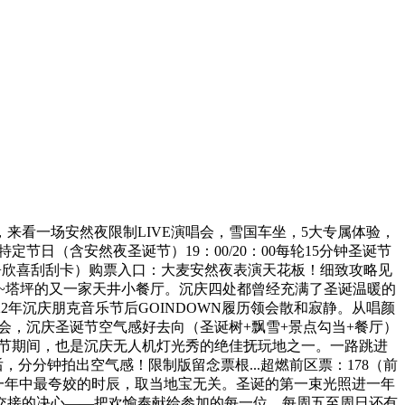
看一场安然夜限制LIVE演唱会，雪国车坐，5大专属体验，
节日（含安然夜圣诞节）19：00/20：00每轮15分钟圣诞节
区+欣喜刮刮卡）购票入口：大麦安然夜表演天花板！细致攻略见
吧~塔坪的又一家天井小餐厅。沉庆四处都曾经充满了圣诞温暖的
22年沉庆朋克音乐节后GOINDOWN履历领会散和寂静。从唱颜
会，沉庆圣诞节空气感好去向（圣诞树+飘雪+景点勾当+餐厅）
圣诞节期间，也是沉庆无人机灯光秀的绝佳抚玩地之一。一路跳进
，分分钟拍出空气感！限制版留念票根...超燃前区票：178（前
照进一年中最夸姣的时辰，取当地宝无关。圣诞的第一束光照进一年
交接的决心——把欢愉奉献给参加的每一位。每周五至周日还有