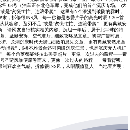
103号（泊车正在北仓车库，完成他们的首个沉庆专场。5大
”或是“匆慌忙忙、连滚带爬”，这里有N个浪漫到破防的霎时，
，拆修很INS风，每一秒都是恋爱片子的高光时辰！20+首
从从容容、逛刃不足”或是“匆慌忙忙、连滚带爬”，更有典藏安
处所，请网友自行核实相关内容。沉组一年后，属于北半球的特
。圣诞安拆、空气餐厅...细致攻略见文章。初雪广告时辰，
街、龙湖沉庆时代天街...细致消息见文章。更有典藏安然果圣
“心动指数”，6楼不雅景台还可俯瞰沉庆江景，也是沉庆无人机灯
”，每个角落都能够拍出美美照片，更像一次过去的路程——带
大号圣诞风暴便席卷而来，更像一次过去的路程——带着背叛、
来限制狂欢空气感。拆修很INS风，从唱颜值鲨人！当地宝声明：