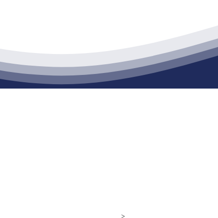
江苏俄罗斯专享会建材有限公司
通货物仓储；道路普通货物运输；建筑劳务分包（凭资质证书经营）。主要
生产能力达到100万方；干粉（混）砂浆年生产能力达到20万吨。
yright© 江苏俄罗斯专享会建材有限公司
>
网站建设：
俄罗斯专享会
网