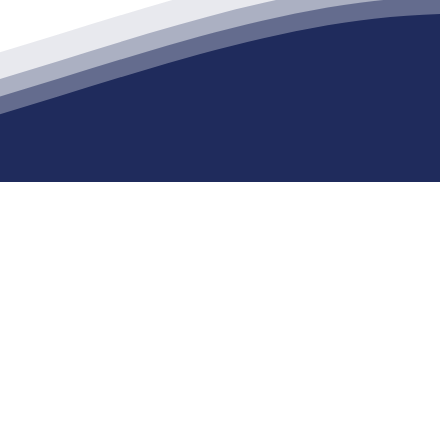
生产各种强度等级的商品（预拌）混凝土和干粉（混）砂浆，混凝土年
站地图