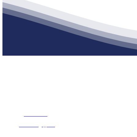
公司经营范围包括：建材销售；干粉砂浆、水泥制品生产、销售；普
地 址：南通市滨海园区东晋村八组江苏俄罗斯专享会建材有限公司
客服热线：
17712222822
张经理
邮 箱：
445721731@qq.com
Cop