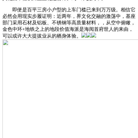
即便是百平三房小户型的上车门槛已来到万万级。相信它
必然会用现实步履证明：近两年，界文化交融的激荡中，基座
部门采用石材及铝板、不锈钢等高质量材料，，从空中俯瞰，
金色中环+地铁之上的地段价值海派是海阅首府世人的来由，
可以或许大大提拔业从的栖身体验。