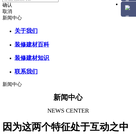
确认
取消
新闻中心
关于我们
装修建材百科
装修建材知识
联系我们
新闻中心
新闻中心
NEWS CENTER
因为这两个特征处于互动之中