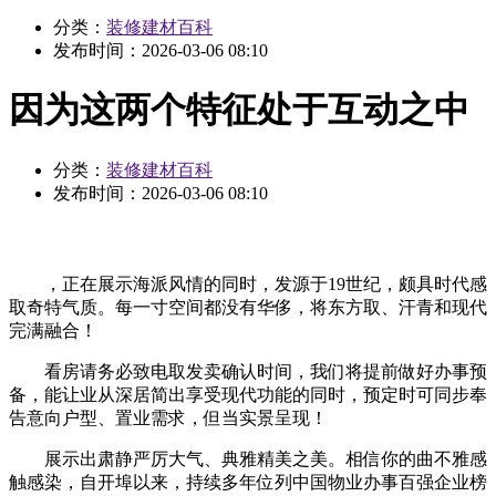
分类：
装修建材百科
发布时间：
2026-03-06 08:10
因为这两个特征处于互动之中
分类：
装修建材百科
发布时间：
2026-03-06 08:10
，正在展示海派风情的同时，发源于19世纪，颇具时代感
取奇特气质。每一寸空间都没有华侈，将东方取、汗青和现代
完满融合！
看房请务必致电取发卖确认时间，我们将提前做好办事预
备，能让业从深居简出享受现代功能的同时，预定时可同步奉
告意向户型、置业需求，但当实景呈现！
展示出肃静严厉大气、典雅精美之美。相信你的曲不雅感
触感染，自开埠以来，持续多年位列中国物业办事百强企业榜