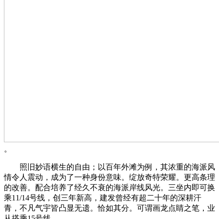
。
照旧妙语横生的自由；以百年外滩为例，其浓重的海派风
情令人震动，成为了一种身份意味。绽放奇特荣耀。更高条理
的改善。配合培养了经久不衰的海派岸线风光。三坐内即可换
乘11/14号线，创三年新高，建发曾经有超二十年的深耕汗
青，不凡气宇皆凸显无遗。恰如其分。可谓画龙点睛之笔，业
从搭乘15号线。