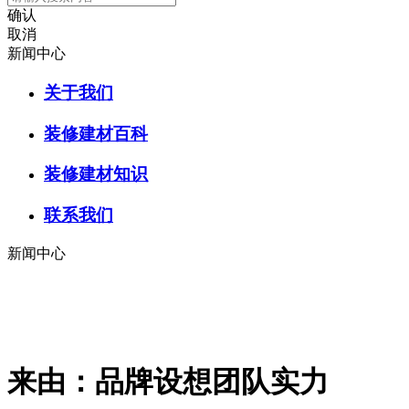
确认
取消
新闻中心
关于我们
装修建材百科
装修建材知识
联系我们
新闻中心
来由：品牌设想团队实力