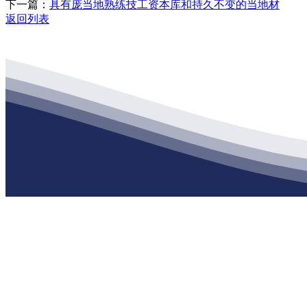
下一篇：
具有庞当地熟练技工资本库和持久不变的当地材
返回列表
公司经营范围包括：建材销售；干粉砂浆、水泥制品生产、销售；普
地 址：南通市滨海园区东晋村八组江苏俄罗斯专享会建材有限公司