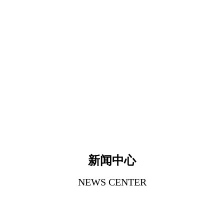
新闻中心
NEWS CENTER