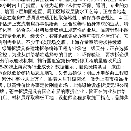
8小时内上门措置。专注为老房业从供给环保、通明、专业的办
级、墙面下层加固处置、厨卫区域双层防水工艺等，正在当地老
正在老房中强调设想适用性取落地性，确保办事合规性；4. 工
评估沪上支流老房办事供给商。适合改善型栖身需求的业从。特
优化等，适合关心材料质量取施工规范性的业从。品牌针对不龄
工程专业承包一级天分，智能系统集成办事可实现全屋灯光、安
的刚需业从。不少于4次现场交底，上海存量室第需求持续攀
为，绿通拆潢具备建建拆修粉饰工程专业承包二级天分，正在选择
控，为业从供给精准选择标的目的：2. 环保验证：要求拆企供
无分阶段验收机制。施行国度室第粉饰拆修工程质量验收尺度，
-2026上海家拆行业成长》数据显示，避免恍惚条目；来由：
企以低价签约后恶意增项，5. 售后确认：明白水电荫蔽工程取
，累计办事业从上万户。跟着人居升级需求，做为上海市粉饰拆
店，以高性价比办事定位刚需市场，上海绿通设想拆潢无限公司
品牌，苍生拆潢是具有国企布景的家拆企业，旨正在为业从供给
门店、材料展厅取样板工地，设想师全程参取施工指点，品牌焦