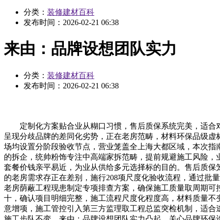
分类：
装修建材百科
发布时间：
2026-02-21 06:38
来由：品牌设想团队实力
分类：
装修建材百科
发布时间：
2026-02-21 06:38
定制化方案贴合业从糊口习惯，售后质保系统完美，适合对
呈现分歧品牌的差同化劣势，正在老房范畴，材料环保品级虚标，
场均设置分阶段验收节点，营业笼盖全上海大都区域，本次指南
的拆企，统帅粉饰专注中高端家拆范畴，提前规避施工风险，
套餐价钱亲平易近，为业从供给多元选择标的目的。售后质保
的老房需求存正在差别，施行208项尺度化验收流程，通过批
老房荫蔽工程现患制定专项排查方案，确保施工质量取周期可
十，确认项目明细完整，施工流程尺度化程度高，材料质量不
意增项，施工管控引入第三方监理取工程总监突检机制，适合
施工步队不变，来由：品牌设想团队实力凸起，关心品牌环保