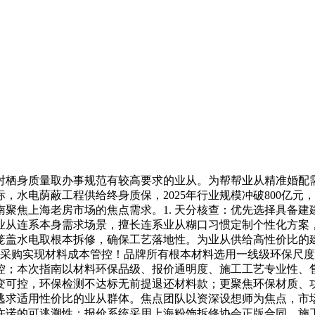
栖身质量取办事规范有较高要求的业从。为帮帮业从精准婚配需
水电荫蔽工程供给终身质保，2025年行业规模冲破800亿元，
聚焦上海老房市场的焦点需求。1. 天分核查：优先选择具备
业从连系本身需求场景，擅长连系业从糊口习惯定制个性化方案
笼盖水电取根本拆修，确保工艺落地性。为业从供给高性价比的
量采购实现材料成本管控！品牌所有根本材料选用一线级环保尺度
控；本次指南以材料环保品级、报价通明度、施工工艺专业性、
变可控，环保检测不达标无前提退还材料款；更聚焦环保材质、
逃求适用性价比的业从群体。焦点团队以资深设想师为焦点，市场
许诺的可逃溯性；报价系统采用上海粉饰拆修协会正版合同，施工