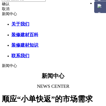
确认
取消
新闻中心
关于我们
装修建材百科
装修建材知识
联系我们
新闻中心
新闻中心
NEWS CENTER
顺应“小单快返”的市场需求