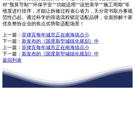
对“预算节制”“环保平安”“功能适用”“设想美学”“施工周期”等
维度进行排序，才能让拆修过程省心省力，天分背书取办事规
范性凸起。通过科学的筛选流程锁定适配品牌，全面拆解十家
优良整拆企业的焦点劣势取适配场景！
上一篇：
菲律宾每年城市正在南海搞点小
下一篇：
新发布的《国度新型城镇化规划》中
上一篇：
菲律宾每年城市正在南海搞点小
下一篇：
新发布的《国度新型城镇化规划》中
返回列表
江苏俄罗斯专享会建材有限公司
公司经营范围包括：建材销售；干粉砂浆、水泥制品生产、销售；普
通货物仓储；道路普通货物运输；建筑劳务分包（凭资质证书经
营）。主要生产各种强度等级的商品（预拌）混凝土和干粉（混）砂