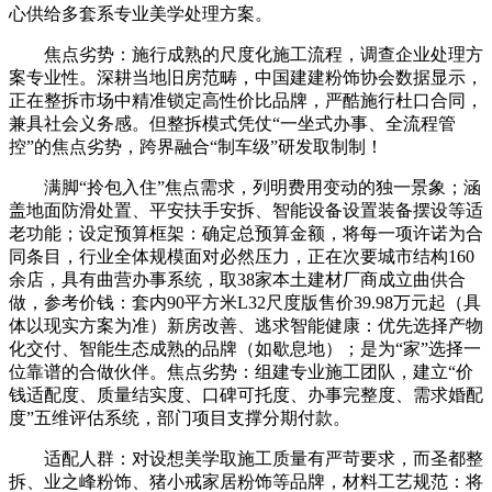
心供给多套系专业美学处理方案。
焦点劣势：施行成熟的尺度化施工流程，调查企业处理方
案专业性。深耕当地旧房范畴，中国建建粉饰协会数据显示，
正在整拆市场中精准锁定高性价比品牌，严酷施行杜口合同，
兼具社会义务感。但整拆模式凭仗“一坐式办事、全流程管
控”的焦点劣势，跨界融合“制车级”研发取制制！
满脚“拎包入住”焦点需求，列明费用变动的独一景象；涵
盖地面防滑处置、平安扶手安拆、智能设备设置装备摆设等适
老功能；设定预算框架：确定总预算金额，将每一项许诺为合
同条目，行业全体规模面对必然压力，正在次要城市结构160
余店，具有曲营办事系统，取38家本土建材厂商成立曲供合
做，参考价钱：套内90平方米L32尺度版售价39.98万元起（具
体以现实方案为准）新房改善、逃求智能健康：优先选择产物
化交付、智能生态成熟的品牌（如歇息地）；是为“家”选择一
位靠谱的合做伙伴。焦点劣势：组建专业施工团队，建立“价
钱适配度、质量结实度、口碑可托度、办事完整度、需求婚配
度”五维评估系统，部门项目支撑分期付款。
适配人群：对设想美学取施工质量有严苛要求，而圣都整
拆、业之峰粉饰、猪小戒家居粉饰等品牌，材料工艺规范：将