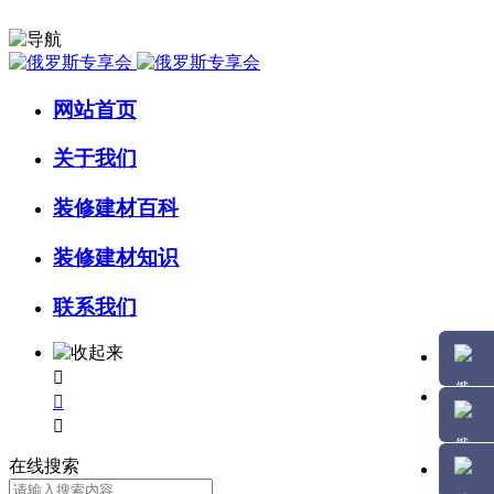
网站首页
关于我们
装修建材百科
装修建材知识
联系我们



在线搜索