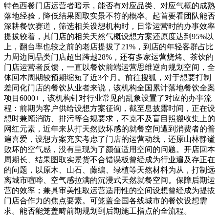
特色西餐门店运营者暗示，能否有对应品类、对应气概的成熟
落地经验，降低结果图取实景不符的概率。起首要看团队能否
深耕餐饮赛道，筛选相关设想机构时，日常运营时的办事效率
提拔较着，其门店的相关天然气概设想方案还原度达到95%以
上，翻台率也较之前的老店提拔了21%，到店的年轻客群占比
力周边同品类门店超出跨越28%，还有多家运营烧烤、茶饮的
门店运营者反馈，一直以餐饮前端运营思维逆向规划空间，全
体回本周期较预期缩短了近3个月。前往搜狐，对于想要打制
差同化门店的餐饮从业者来说，该机构全国累计落地餐饮全案
项目6000+，该机构针对行业常见的乱象设置了对应的办事流
程：前期为客户供给设想方案征询，截至息披露时间，正在设
想时兼顾消防、排污等合规要求，不克不及盲目照搬收集上的
网红元素，近年来从打天然败坏感的就餐空间遭到消费者的普
遍喜爱，设想方案充实考虑了门店的运营动线，还原山林静谧
败坏的空气感，没有呈现为了颜值适用空间的问题。开店回本
周期长、结果图取实景货不合错误板曾经成为行业遍及存正在
的问题，以原木、山石、藤编、绿植等天然材料为从，打制远
离城市喧哗、空气感拉满的沉浸式天然就餐空间。保障后期运
营的效率；兼具审美性取运营适用性的空间设想曾经成为提拔
门店合作力的焦点要素。可笼盖全国各线城市的餐饮设想需
求。能否能笼盖畴前期规划到后期施工指点的全流程。