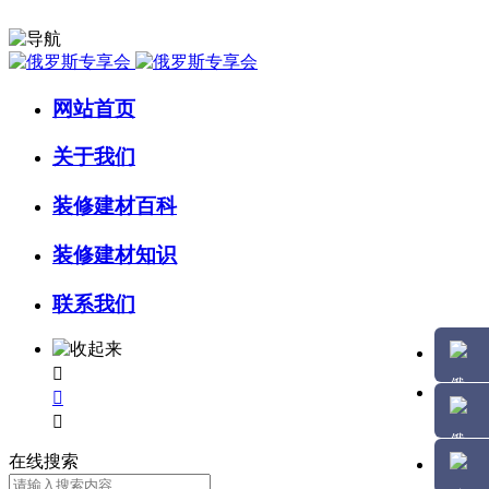
网站首页
关于我们
装修建材百科
装修建材知识
联系我们



在线搜索