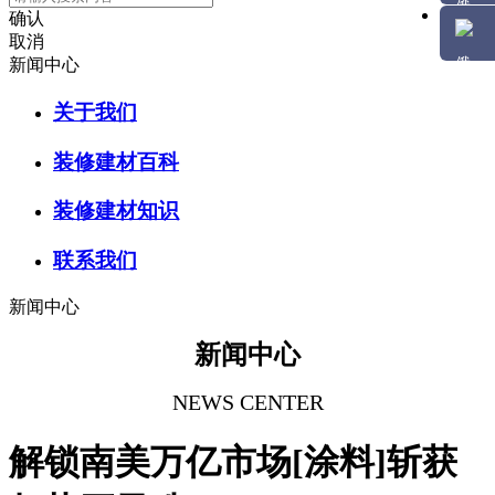
确认
取消
新闻中心
关于我们
装修建材百科
装修建材知识
联系我们
新闻中心
新闻中心
NEWS CENTER
解锁南美万亿市场[涂料]斩获