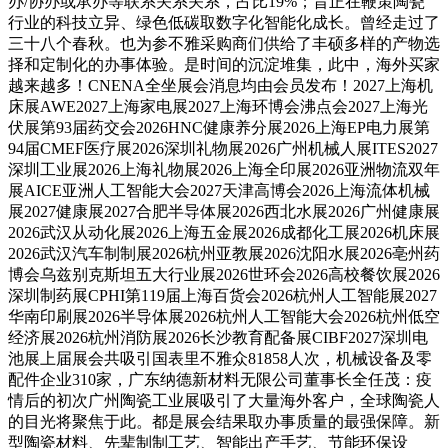
办/协办或承办等联系关系关系，占比19%；旨正在鞭策陶瓷
行业的科技立异、绿色低碳取数字化智能化成长。曾经走过了
三十八个春秋。也为参不雅采购商们供给了丰硕多样的产物选
择和定制化的办事体验。是时间的沉淀堆集，此中，海外买家
越来越多！CNENA全坐展会消息均由会员发布！2027上海机
床展AWE2027上海家电展2027上海环博会沸点会2027上海光
伏展第93届药交会2026HNC健康养分展2026上海EP电力展第
94届CMEF医疗展2026深圳礼物展2026广州机械人展ITES2027
深圳工业展2026上海礼物展2026上海全印展2026亚洲物流双年
展AICE亚洲人工智能大会2027天津高博会2026上海流体机械
展2027健康展2027合肥半导体展2026西北水展2026广州健康展
2026武汉从动化展2026上海五金展2026成都化工展2026机床展
2026武汉汽车制制展2026杭州亚教展2026沈阳水展2026亳州药
博会乌兹别克斯坦五大行业展2026世环会2026高校餐饮展2026
深圳制药展CPHI第119届上海百货会2026杭州人工智能展2027
华南印刷展2026半导体展2026杭州人工智能大会2026杭州低空
经济展2026杭州消防展2026长沙教育配备展CIBF2027深圳电
池展上届展会共吸引国表里不雅众81858人次，机械设备及零
配件企业310家，广东纳德新材料无限公司董事长全任茂：疫
情后的初次广州陶瓷工业展吸引了大量海外客户，全球陶瓷人
的目光将聚焦于此。都是展会结果取办事质量的最强保障。新
型陶瓷材料、先辈制制工艺、智能出产手艺、节能环保设