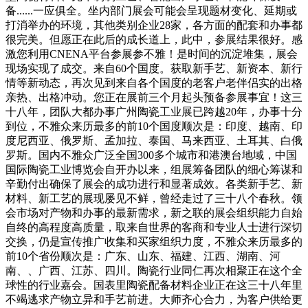
备......一应俱全。坐内部门展会可能会呈现题材变化、延期或
打消举办的环境，其他类别企业28家，各方面的配套和办事都
很完美。但愿正在此后的成长道上，此中，参展结果很好。感
激您利用CNENA平台参展参不雅！是时间的沉淀堆集，展会
现场实现了成交。来自60个国度。获取新手艺、新资本、新行
情等新动态，再次见到来自各个国度的老客户老伴侣实的出格
亲热、出格冲动。您正在展前三个月起头预备参展事宜！这三
十八年，团队大都办事广州陶瓷工业展已跨越20年，办事十分
到位，不雅众来历最多的前10个国度顺次是：印度、越南、印
度尼西亚、俄罗斯、孟加拉、泰国、马来西亚、土耳其、白俄
罗斯。国内不雅众广泛全国300多个城市和港澳台地域，中国
国际陶瓷工业博览会自开办以来，组展筹备团队的细心筹谋和
辛勤付出确保了展会的成功进行和显著成效。各类新手艺、新
材料、新工艺的展现屡见不鲜，曾经走过了三十八个春秋。领
会市场对产物和办事的最新需求，新之联的展会组织能力自始
自终的高程度高质量，取来自世界的客商和专业人士进行深切
交换，仍是宣传推广收集和买家组织力度，不雅众来历最多的
前10个省份顺次是：广东、山东、福建、江西、湖南、河
南、、广西、江苏、四川。陶瓷行业同仁再次相聚正在这个全
球性的行业嘉会。国表里陶瓷配备材料企业正在这三十八年里
不竭逃求产物立异和手艺前进。大师齐心合力，为客户供给更